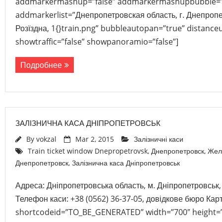
addmarkermashup=”false” addmarkermashupbubble=”
addmarkerlist=”Днепропетровская область, г. Днепропе
Розїздна, 1{}train.png” bubbleautopan=”true” distanceu
showtraffic=”false” showpanoramio=”false”]
Подробнее
ЗАЛІЗНИЧНА КАСА ДНІПРОПЕТРОВСЬК
By
vokzal
Mar 2, 2015
Залізничні каси
Train ticket window Dnepropetrovsk
,
Днепропетровск
,
Жел
Днепропетровск
,
Залізнична каса Дніпропетровськ
Адреса: Дніпропетровська область, м. Дніпропетровськ, 
Телефон каси: +38 (0562) 36-37-05, довідкове бюро Кар
shortcodeid=”TO_BE_GENERATED” width=”700″ height=