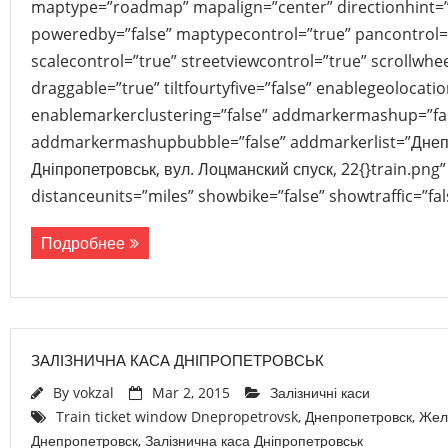
maptype=”roadmap” mapalign=”center” directionhint=”
poweredby=”false” maptypecontrol=”true” pancontrol=
scalecontrol=”true” streetviewcontrol=”true” scrollwhee
draggable=”true” tiltfourtyfive=”false” enablegeolocati
enablemarkerclustering=”false” addmarkermashup=”fa
addmarkermashupbubble=”false” addmarkerlist=”Днепр
Дніпропетровськ, вул. Лоцманский спуск, 22{}train.png
distanceunits=”miles” showbike=”false” showtraffic=”f
Подробнее
ЗАЛІЗНИЧНА КАСА ДНІПРОПЕТРОВСЬК
By
vokzal
Mar 2, 2015
Залізничні каси
Train ticket window Dnepropetrovsk
,
Днепропетровск
,
Жел
Днепропетровск
,
Залізнична каса Дніпропетровськ