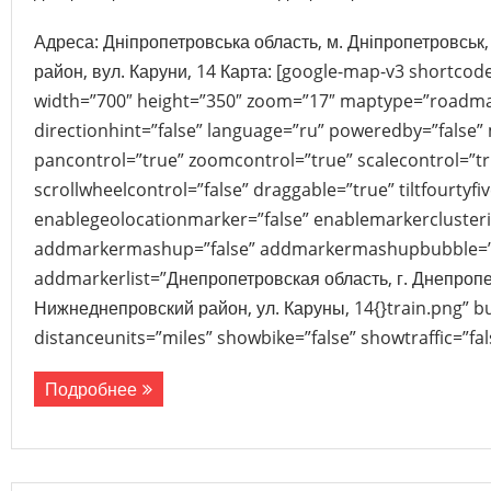
Адреса: Дніпропетровська область, м. Дніпропетровсь
район, вул. Каруни, 14 Карта: [google-map-v3 shortc
width=”700″ height=”350″ zoom=”17″ maptype=”roadma
directionhint=”false” language=”ru” poweredby=”false”
pancontrol=”true” zoomcontrol=”true” scalecontrol=”tr
scrollwheelcontrol=”false” draggable=”true” tiltfourtyfiv
enablegeolocationmarker=”false” enablemarkerclusteri
addmarkermashup=”false” addmarkermashupbubble=”
addmarkerlist=”Днепропетровская область, г. Днепропе
Нижнеднепровский район, ул. Каруны, 14{}train.png” 
distanceunits=”miles” showbike=”false” showtraffic=”f
Подробнее