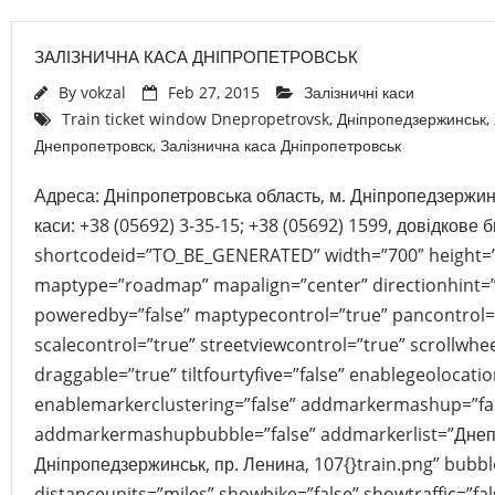
ЗАЛІЗНИЧНА КАСА ДНІПРОПЕТРОВСЬК
By
vokzal
Feb 27, 2015
Залізничні каси
Train ticket window Dnepropetrovsk
,
Дніпропедзержинськ
,
Днепропетровск
,
Залізнична каса Дніпропетровськ
Адреса: Дніпропетровська область, м. Дніпропедзержин
каси: +38 (05692) 3-35-15; +38 (05692) 1599, довідкове
shortcodeid=”TO_BE_GENERATED” width=”700″ height=
maptype=”roadmap” mapalign=”center” directionhint=”
poweredby=”false” maptypecontrol=”true” pancontrol=
scalecontrol=”true” streetviewcontrol=”true” scrollwhee
draggable=”true” tiltfourtyfive=”false” enablegeolocati
enablemarkerclustering=”false” addmarkermashup=”fa
addmarkermashupbubble=”false” addmarkerlist=”Днепр
Дніпропедзержинськ, пр. Ленина, 107{}train.png” bubb
distanceunits=”miles” showbike=”false” showtraffic=”f