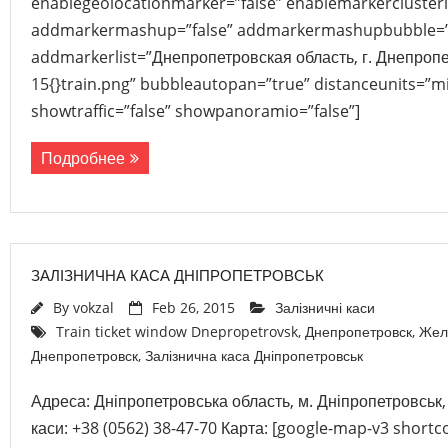
enablegeolocationmarker=”false” enablemarkerclusteri
addmarkermashup=”false” addmarkermashupbubble=”
addmarkerlist=”Днепропетровская область, г. Днепропе
15{}train.png” bubbleautopan=”true” distanceunits=”mi
showtraffic=”false” showpanoramio=”false”]
Подробнее
ЗАЛІЗНИЧНА КАСА ДНІПРОПЕТРОВСЬК
By
vokzal
Feb 26, 2015
Залізничні каси
Train ticket window Dnepropetrovsk
,
Днепропетровск
,
Жел
Днепропетровск
,
Залізнична каса Дніпропетровськ
Адреса: Дніпропетровська область, м. Дніпропетровськ,
каси: +38 (0562) 38-47-70 Карта: [google-map-v3 sho