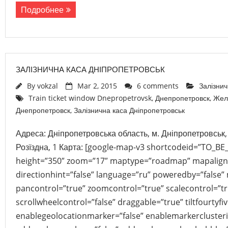
Подробнее
ЗАЛІЗНИЧНА КАСА ДНІПРОПЕТРОВСЬК
By
vokzal
Mar 2, 2015
6 comments
Залізнич
Train ticket window Dnepropetrovsk
,
Днепропетровск
,
Жел
Днепропетровск
,
Залізнична каса Дніпропетровськ
Адреса: Дніпропетровська область, м. Дніпропетровськ,
Розїздна, 1 Карта: [google-map-v3 shortcodeid=”TO_B
height=”350″ zoom=”17″ maptype=”roadmap” mapalign
directionhint=”false” language=”ru” poweredby=”false”
pancontrol=”true” zoomcontrol=”true” scalecontrol=”tr
scrollwheelcontrol=”false” draggable=”true” tiltfourtyfiv
enablegeolocationmarker=”false” enablemarkerclusteri