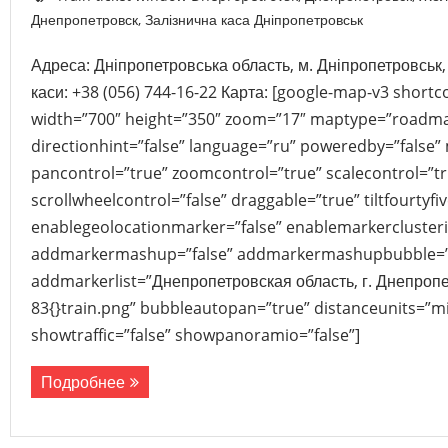
Днепропетровск
,
Залізнична каса Дніпропетровськ
Адреса: Дніпропетровська область, м. Дніпропетровськ,
каси: +38 (056) 744-16-22 Карта: [google-map-v3 sho
width=”700″ height=”350″ zoom=”17″ maptype=”roadma
directionhint=”false” language=”ru” poweredby=”false”
pancontrol=”true” zoomcontrol=”true” scalecontrol=”tr
scrollwheelcontrol=”false” draggable=”true” tiltfourtyfiv
enablegeolocationmarker=”false” enablemarkerclusteri
addmarkermashup=”false” addmarkermashupbubble=”
addmarkerlist=”Днепропетровская область, г. Днепропет
83{}train.png” bubbleautopan=”true” distanceunits=”mi
showtraffic=”false” showpanoramio=”false”]
Подробнее