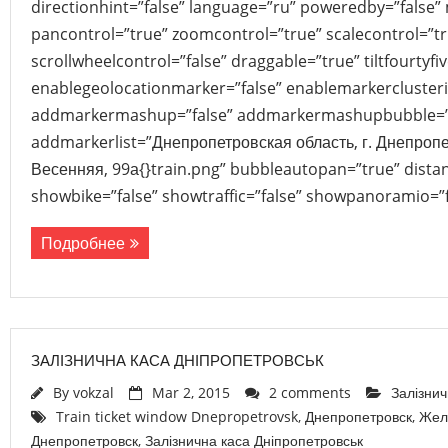
directionhint=”false” language=”ru” poweredby=”false”
pancontrol=”true” zoomcontrol=”true” scalecontrol=”tr
scrollwheelcontrol=”false” draggable=”true” tiltfourtyfiv
enablegeolocationmarker=”false” enablemarkerclusteri
addmarkermashup=”false” addmarkermashupbubble=”
addmarkerlist=”Днепропетровская область, г. Днепропе
Весенняя, 99а{}train.png” bubbleautopan=”true” dista
showbike=”false” showtraffic=”false” showpanoramio=”f
Подробнее
ЗАЛІЗНИЧНА КАСА ДНІПРОПЕТРОВСЬК
By
vokzal
Mar 2, 2015
2 comments
Залізнич
Train ticket window Dnepropetrovsk
,
Днепропетровск
,
Жел
Днепропетровск
,
Залізнична каса Дніпропетровськ