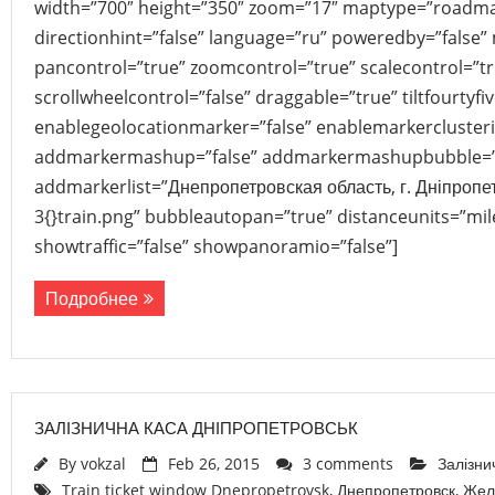
width=”700″ height=”350″ zoom=”17″ maptype=”roadma
directionhint=”false” language=”ru” poweredby=”false”
pancontrol=”true” zoomcontrol=”true” scalecontrol=”tr
scrollwheelcontrol=”false” draggable=”true” tiltfourtyfiv
enablegeolocationmarker=”false” enablemarkerclusteri
addmarkermashup=”false” addmarkermashupbubble=”
addmarkerlist=”Днепропетровская область, г. Дніпропе
3{}train.png” bubbleautopan=”true” distanceunits=”mil
showtraffic=”false” showpanoramio=”false”]
Подробнее
ЗАЛІЗНИЧНА КАСА ДНІПРОПЕТРОВСЬК
By
vokzal
Feb 26, 2015
3 comments
Залізни
Train ticket window Dnepropetrovsk
,
Днепропетровск
,
Жел