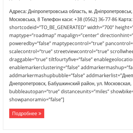
Адреса: Дніпропетровська область, м. Дніпропетровськ,
Московська, 8 Телефон каси: +38 (0562) 36-77-86 Карта
shortcodeid=”TO_BE_GENERATED” width=”700″ height=
maptype=”roadmap” mapalign=”center” directionhint=”
poweredby=”false” maptypecontrol=”true” pancontrol=
scalecontrol=”true” streetviewcontrol=”true” scrollwhee
draggable=”true” tiltfourtyfive=”false” enablegeolocati
enablemarkerclustering=”false” addmarkermashup=”fa
addmarkermashupbubble=”false” addmarkerlist=”Днепр
Днепропетровск, Бабушкинский район, ул. Московская, 
bubbleautopan=”true” distanceunits=”miles” showbike=”
showpanoramio=”false”]
Подробнее