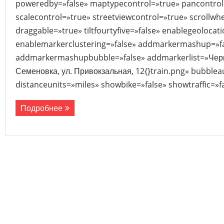
poweredby=»false» maptypecontrol=»true» pancontrol
scalecontrol=»true» streetviewcontrol=»true» scrollwhe
draggable=»true» tiltfourtyfive=»false» enablegeolocat
enablemarkerclustering=»false» addmarkermashup=»f
addmarkermashupbubble=»false» addmarkerlist=»Черни
Семеновка, ул. Привокзальная, 12{}train.png» bubble
distanceunits=»miles» showbike=»false» showtraffic=»
Подробнее