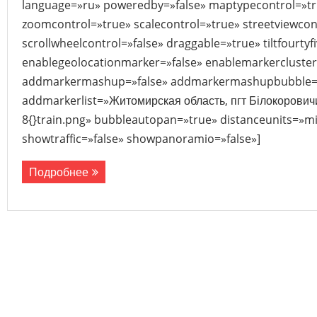
language=»ru» poweredby=»false» maptypecontrol=»tr
zoomcontrol=»true» scalecontrol=»true» streetviewcon
scrollwheelcontrol=»false» draggable=»true» tiltfourtyf
enablegeolocationmarker=»false» enablemarkercluster
addmarkermashup=»false» addmarkermashupbubble=»
addmarkerlist=»Житомирская область, пгт Білокоровичи
8{}train.png» bubbleautopan=»true» distanceunits=»mi
showtraffic=»false» showpanoramio=»false»]
Подробнее