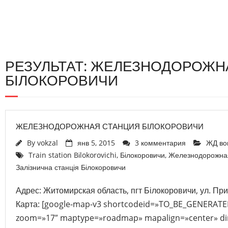
РЕЗУЛЬТАТ: ЖЕЛЕЗНОДОРОЖН
БІЛОКОРОВИЧИ
ЖЕЛЕЗНОДОРОЖНАЯ СТАНЦИЯ БІЛОКОРОВИЧИ
By
vokzal
янв 5, 2015
3 комментария
ЖД во
Train station Bіlokorovichi
,
Білокоровичи
,
Железнодорожная
Залізнична станція Білокоровичи
Адрес: Житомирская область, пгт Білокоровичи, ул. Пр
Карта: [google-map-v3 shortcodeid=»TO_BE_GENERATED
zoom=»17″ maptype=»roadmap» mapalign=»center» dir