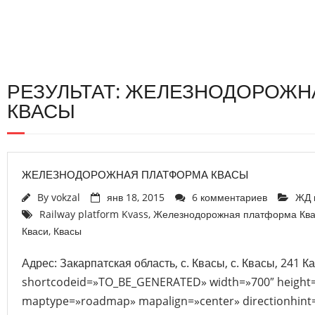
РЕЗУЛЬТАТ: ЖЕЛЕЗНОДОРОЖН
КВАСЫ
ЖЕЛЕЗНОДОРОЖНАЯ ПЛАТФОРМА КВАСЫ
By
vokzal
янв 18, 2015
6 комментариев
ЖД 
Railway platform Kvass
,
Железнодорожная платформа Кв
Кваси
,
Квасы
Адрес: Закарпатская область, с. Квасы, с. Квасы, 241 К
shortcodeid=»TO_BE_GENERATED» width=»700″ height
maptype=»roadmap» mapalign=»center» directionhint=