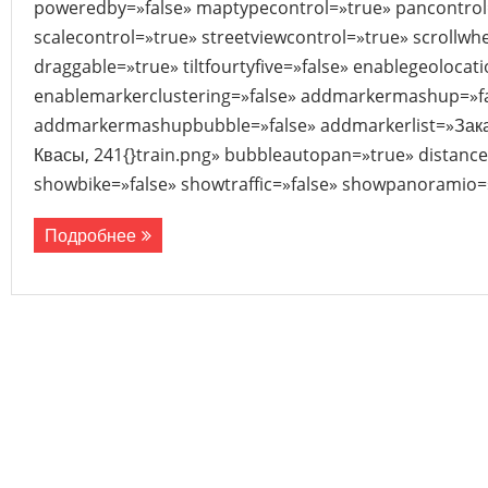
poweredby=»false» maptypecontrol=»true» pancontrol
scalecontrol=»true» streetviewcontrol=»true» scrollwhe
draggable=»true» tiltfourtyfive=»false» enablegeolocat
enablemarkerclustering=»false» addmarkermashup=»f
addmarkermashupbubble=»false» addmarkerlist=»Закарп
Квасы, 241{}train.png» bubbleautopan=»true» distance
showbike=»false» showtraffic=»false» showpanoramio=»
Подробнее