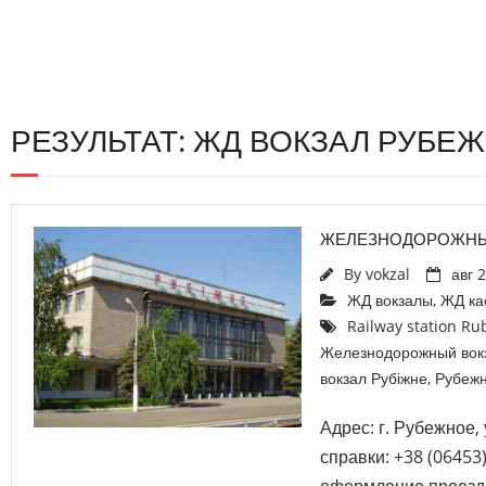
РЕЗУЛЬТАТ: ЖД ВОКЗАЛ РУБЕ
ЖЕЛЕЗНОДОРОЖНЫ
By
vokzal
авг 
ЖД вокзалы
,
ЖД ка
Railway station R
Железнодорожный вок
вокзал Рубіжне
,
Рубеж
Адрес: г. Рубежное,
справки: +38 (06453)