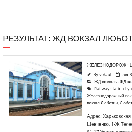
РЕЗУЛЬТАТ: ЖД ВОКЗАЛ ЛЮБО
ЖЕЛЕЗНОДОРОЖНЫ
By
vokzal
авг 
ЖД вокзалы
,
ЖД ка
Railway station Ly
Железнодорожный вок
вокзал Люботин
,
Любо
Адрес: Харьковская о
Шевченко, 1-Ж Телеф