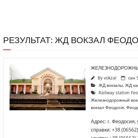
РЕЗУЛЬТАТ: ЖД ВОКЗАЛ ФЕОД
ЖЕЛЕЗНОДОРОЖНЫ
By
vokzal
сен 
ЖД вокзалы
,
ЖД ка
Railway station Fe
Железнодорожный вок
вокзал Феодосія
,
Феод
Адрес: г. Феодосия, 
справки: +38 (06562