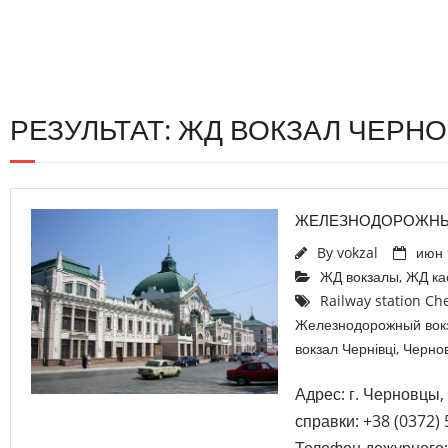
РЕЗУЛЬТАТ: ЖД ВОКЗАЛ ЧЕРН
ЖЕЛЕЗНОДОРОЖНЫ
By
vokzal
июн 
ЖД вокзалы
,
ЖД ка
Railway station Che
Железнодорожный вок
вокзал Чернівці
,
Черно
Адрес: г. Черновцы,
справки: +38 (0372) 