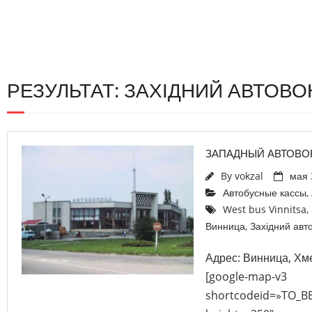
РЕЗУЛЬТАТ: ЗАХІДНИЙ АВТОВО
ЗАПАДНЫЙ АВТОВО
By
vokzal
мая 
Автобусные кассы
,
West bus Vinnitsa
,
Винница
,
Західний авт
Адрес: Винница, Хм
[google-map-v3
shortcodeid=»TO_B