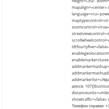
height=»350″ zoom
mapalign=»center» d
language=»ru» powe
maptypecontrol=»tr
zoomcontrol=»true»
streetviewcontrol=»
scrollwheelcontrol=
tiltfourtyfive=»false»
enablegeolocationm
enablemarkercluster
addmarkermashup=»
addmarkermashupbu
addmarkerlist=»Укр
шоссе, 107{}bustou
distanceunits=»mile
showtraffic=»false»
Телефон справки: +3