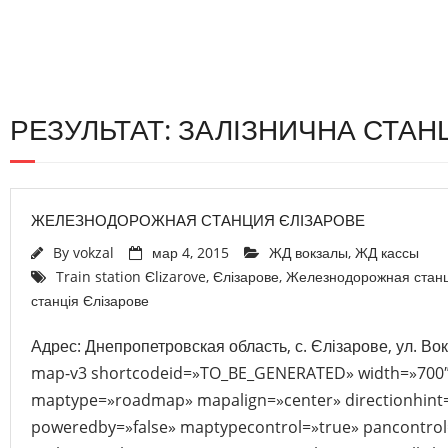
РЕЗУЛЬТАТ: ЗАЛІЗНИЧНА СТАН
ЖЕЛЕЗНОДОРОЖНАЯ СТАНЦИЯ ЄЛІЗАРОВЕ
By
vokzal
мар 4, 2015
ЖД вокзалы
,
ЖД кассы
Train station Єlіzarove
,
Єлізарове
,
Железнодорожная станц
станція Єлізарове
Адрес: Днепропетровская область, с. Єлізарове, ул. Вок
map-v3 shortcodeid=»TO_BE_GENERATED» width=»700″
maptype=»roadmap» mapalign=»center» directionhint=
poweredby=»false» maptypecontrol=»true» pancontrol