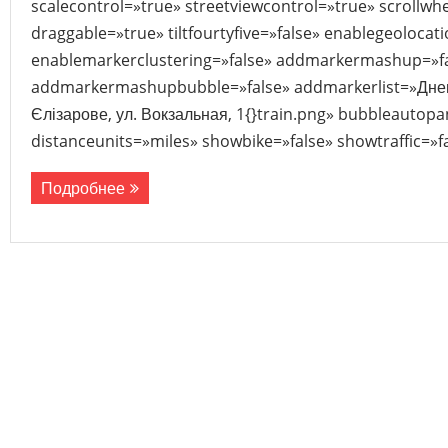
scalecontrol=»true» streetviewcontrol=»true» scrollwhe
draggable=»true» tiltfourtyfive=»false» enablegeolocat
enablemarkerclustering=»false» addmarkermashup=»f
addmarkermashupbubble=»false» addmarkerlist=»Днепр
Єлізарове, ул. Вокзальная, 1{}train.png» bubbleautop
distanceunits=»miles» showbike=»false» showtraffic=»
Подробнее