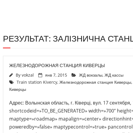
РЕЗУЛЬТАТ: ЗАЛІЗНИЧНА СТАНЦ
ЖЕЛЕЗНОДОРОЖНАЯ СТАНЦИЯ КИВЕРЦЫ
By
vokzal
янв 7, 2015
ЖД вокзалы
,
ЖД кассы
Train station Kivercy
,
Железнодорожная станция Киверцы
Киверцы
Адрес: Волынская область, г. Ківерці, вул. 17 сентября,
shortcodeid=»TO_BE_GENERATED» width=»700″ height
maptype=»roadmap» mapalign=»center» directionhint=
poweredby=»false» maptypecontrol=»true» pancontrol