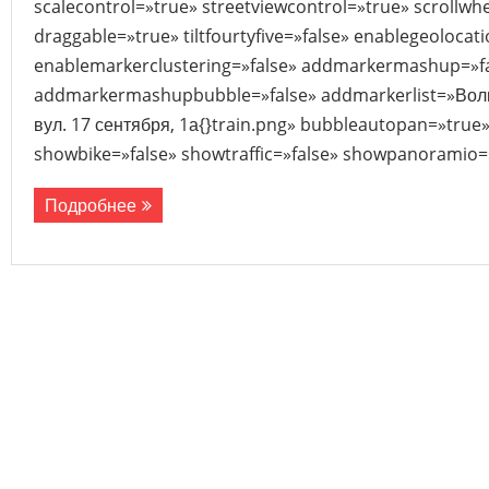
scalecontrol=»true» streetviewcontrol=»true» scrollwhe
draggable=»true» tiltfourtyfive=»false» enablegeolocat
enablemarkerclustering=»false» addmarkermashup=»f
addmarkermashupbubble=»false» addmarkerlist=»Волынс
вул. 17 сентября, 1а{}train.png» bubbleautopan=»true»
showbike=»false» showtraffic=»false» showpanoramio=»
Подробнее