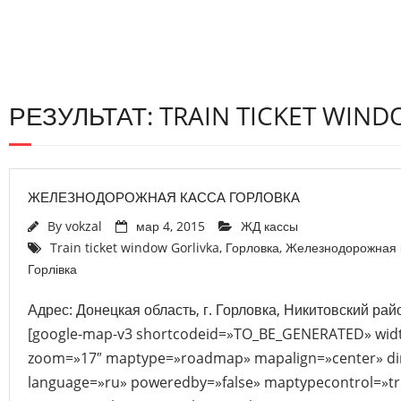
РЕЗУЛЬТАТ: TRAIN TICKET WIN
ЖЕЛЕЗНОДОРОЖНАЯ КАССА ГОРЛОВКА
By
vokzal
мар 4, 2015
ЖД кассы
Train ticket window Gorlivka
,
Горловка
,
Железнодорожная 
Горлівка
Адрес: Донецкая область, г. Горловка, Никитовский райо
[google-map-v3 shortcodeid=»TO_BE_GENERATED» widt
zoom=»17″ maptype=»roadmap» mapalign=»center» dir
language=»ru» poweredby=»false» maptypecontrol=»tr