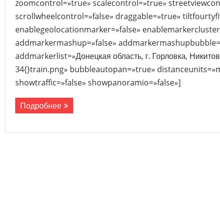
zoomcontrol=»true» scalecontrol=»true» streetviewcon
scrollwheelcontrol=»false» draggable=»true» tiltfourtyf
enablegeolocationmarker=»false» enablemarkercluster
addmarkermashup=»false» addmarkermashupbubble=»
addmarkerlist=»Донецкая область, г. Горловка, Никитов
34{}train.png» bubbleautopan=»true» distanceunits=»m
showtraffic=»false» showpanoramio=»false»]
Подробнее