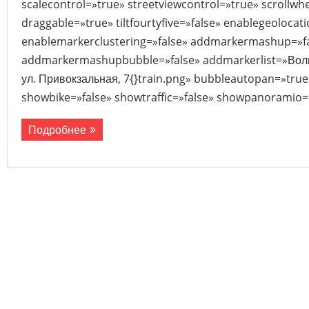
scalecontrol=»true» streetviewcontrol=»true» scrollwhe
draggable=»true» tiltfourtyfive=»false» enablegeolocat
enablemarkerclustering=»false» addmarkermashup=»f
addmarkermashupbubble=»false» addmarkerlist=»Волын
ул. Привокзальная, 7{}train.png» bubbleautopan=»true
showbike=»false» showtraffic=»false» showpanoramio=»
Подробнее