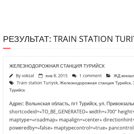
РЕЗУЛЬТАТ: TRAIN STATION TURI
ЖЕЛЕЗНОДОРОЖНАЯ СТАНЦИЯ ТУРИЙСК
By
vokzal
янв 8, 2015
1 comment
ЖД вокза
Train station Turiysk
,
Железнодорожная станция Турийск
,
Турийск
Адрес: Волынская область, пгт Турийск, ул. Привокзаль
shortcodeid=»TO_BE_GENERATED» width=»700″ height
maptype=»roadmap» mapalign=»center» directionhint=
poweredby=»false» maptypecontrol=»true» pancontrol