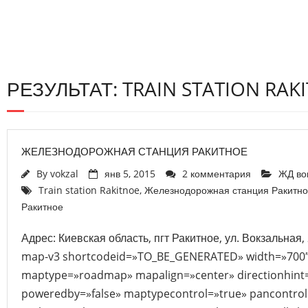
РЕЗУЛЬТАТ: TRAIN STATION RAK
ЖЕЛЕЗНОДОРОЖНАЯ СТАНЦИЯ РАКИТНОЕ
By
vokzal
янв 5, 2015
2 комментария
ЖД во
Train station Rakitnoe
,
Железнодорожная станция Ракитн
Ракитное
Адрес: Киевская область, пгт Ракитное, ул. Вокзальная,
map-v3 shortcodeid=»TO_BE_GENERATED» width=»700″
maptype=»roadmap» mapalign=»center» directionhint=
poweredby=»false» maptypecontrol=»true» pancontrol