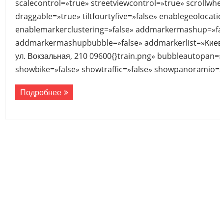
scalecontrol=»true» streetviewcontrol=»true» scrollwhe
draggable=»true» tiltfourtyfive=»false» enablegeolocat
enablemarkerclustering=»false» addmarkermashup=»f
addmarkermashupbubble=»false» addmarkerlist=»Киевс
ул. Вокзальная, 210 09600{}train.png» bubbleautopan=
showbike=»false» showtraffic=»false» showpanoramio=»
Подробнее