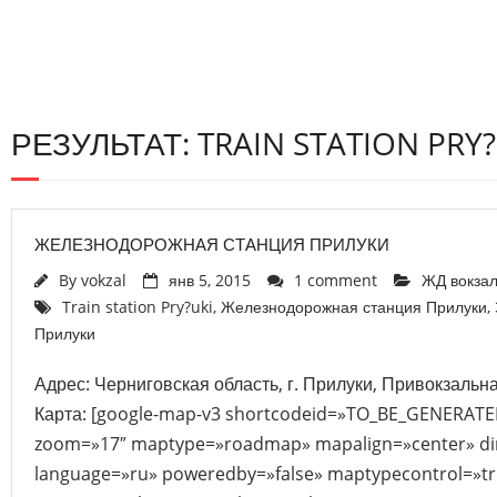
РЕЗУЛЬТАТ: TRAIN STATION PRY?
ЖЕЛЕЗНОДОРОЖНАЯ СТАНЦИЯ ПРИЛУКИ
By
vokzal
янв 5, 2015
1 comment
ЖД вокза
Train station Pry?uki
,
Железнодорожная станция Прилуки
,
Прилуки
Адрес: Черниговская область, г. Прилуки, Привокзальн
Карта: [google-map-v3 shortcodeid=»TO_BE_GENERATED
zoom=»17″ maptype=»roadmap» mapalign=»center» dir
language=»ru» poweredby=»false» maptypecontrol=»tr