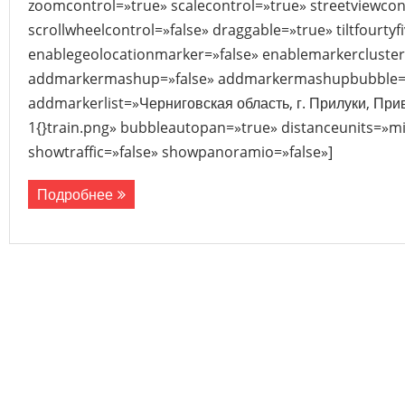
zoomcontrol=»true» scalecontrol=»true» streetviewcon
scrollwheelcontrol=»false» draggable=»true» tiltfourtyf
enablegeolocationmarker=»false» enablemarkercluster
addmarkermashup=»false» addmarkermashupbubble=»
addmarkerlist=»Черниговская область, г. Прилуки, Пр
1{}train.png» bubbleautopan=»true» distanceunits=»mi
showtraffic=»false» showpanoramio=»false»]
Подробнее