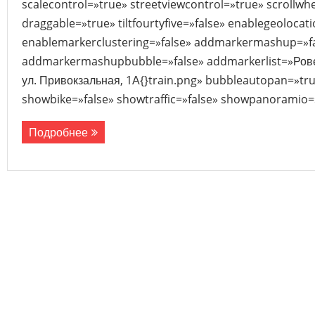
scalecontrol=»true» streetviewcontrol=»true» scrollwhe
draggable=»true» tiltfourtyfive=»false» enablegeolocat
enablemarkerclustering=»false» addmarkermashup=»f
addmarkermashupbubble=»false» addmarkerlist=»Ровен
ул. Привокзальная, 1А{}train.png» bubbleautopan=»tru
showbike=»false» showtraffic=»false» showpanoramio=»
Подробнее