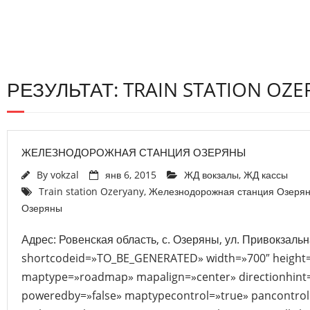
РЕЗУЛЬТАТ: TRAIN STATION OZ
ЖЕЛЕЗНОДОРОЖНАЯ СТАНЦИЯ ОЗЕРЯНЫ
By
vokzal
янв 6, 2015
ЖД вокзалы
,
ЖД кассы
Train station Ozeryany
,
Железнодорожная станция Озеря
Озеряны
Адрес: Ровенская область, с. Озеряны, ул. Привокзальн
shortcodeid=»TO_BE_GENERATED» width=»700″ height
maptype=»roadmap» mapalign=»center» directionhint=
poweredby=»false» maptypecontrol=»true» pancontrol