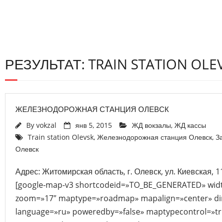
РЕЗУЛЬТАТ: TRAIN STATION OLE
ЖЕЛЕЗНОДОРОЖНАЯ СТАНЦИЯ ОЛЕВСК
By
vokzal
янв 5, 2015
ЖД вокзалы
,
ЖД кассы
Train station Olevsk
,
Железнодорожная станция Олевск
,
З
Олевск
Адрес: Житомирская область, г. Олевск, ул. Киевская, 
[google-map-v3 shortcodeid=»TO_BE_GENERATED» widt
zoom=»17″ maptype=»roadmap» mapalign=»center» dir
language=»ru» poweredby=»false» maptypecontrol=»tr