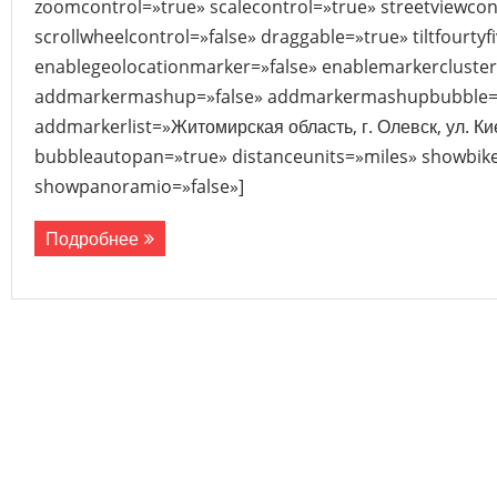
zoomcontrol=»true» scalecontrol=»true» streetviewcon
scrollwheelcontrol=»false» draggable=»true» tiltfourtyf
enablegeolocationmarker=»false» enablemarkercluster
addmarkermashup=»false» addmarkermashupbubble=»
addmarkerlist=»Житомирская область, г. Олевск, ул. Ки
bubbleautopan=»true» distanceunits=»miles» showbike=
showpanoramio=»false»]
Подробнее