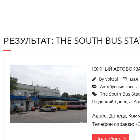
РЕЗУЛЬТАТ: THE SOUTH BUS ST
ЮЖНЫЙ АВТОВОКЗА
By
vokzal
мая 
Автобусные кассы
,
The South Bus Stat
Південний Донецьк
,
Ав
Адрес: Донецк, Ком
Телефон справки: +3
Подробнее