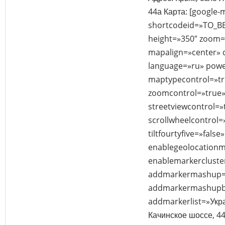
44а Карта: [google-
shortcodeid=»TO_B
height=»350″ zoom
mapalign=»center» d
language=»ru» powe
maptypecontrol=»tr
zoomcontrol=»true»
streetviewcontrol=»
scrollwheelcontrol=
tiltfourtyfive=»false»
enablegeolocationm
enablemarkercluster
addmarkermashup=»
addmarkermashupbu
addmarkerlist=»Укр
Качинское шоссе, 44