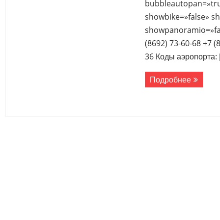
bubbleautopan=»tru
showbike=»false» sh
showpanoramio=»fal
(8692) 73-60-68 +7 (
36 Коды аэропорта: 
Подробнее