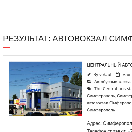
РЕЗУЛЬТАТ: АВТОВОКЗАЛ СИ
ЦЕНТРАЛЬНЫЙ АВТ
By
vokzal
мая 
Автобусные кассы
,
The Central bus st
Симферополь
,
Симфе
автовокзал Сімферопо
Симферополь
Адрес: Симферополь,
Телефон справки: +7 