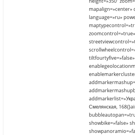
height=»350″ zoom
mapalign=»center» d
language=»ru» powe
maptypecontrol=»tr
zoomcontrol=»true»
streetviewcontrol=»
scrollwheelcontrol=
tiltfourtyfive=»false»
enablegeolocationm
enablemarkercluster
addmarkermashup=»
addmarkermashupbu
addmarkerlist=»Укр
Смелянская, 168{}ai
bubbleautopan=»tru
showbike=»false» sh
showpanoramio=»fal