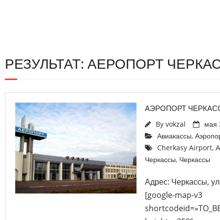
РЕЗУЛЬТАТ: АЕРОПОРТ ЧЕРКА
АЭРОПОРТ ЧЕРКАС
By
vokzal
мая 
Авиакассы
,
Аэропо
Cherkasy Airport
,
А
Черкассы
,
Черкассы
Адрес: Черкассы, ул
[google-map-v3
shortcodeid=»TO_B