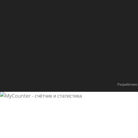
Имя
*
Email
*
Сохранить моё имя, email и адрес сайта в этом браузе
комментариев.
Разработано