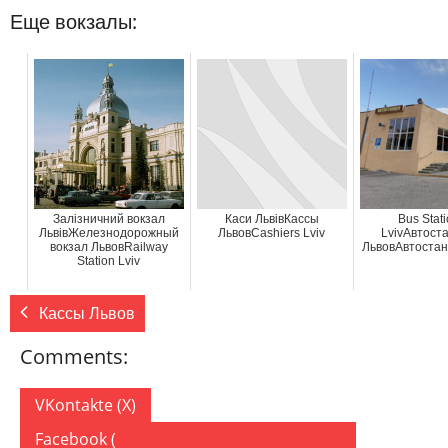
Еще вокзалы:
Залізничний вокзал
Каси ЛьвівКассы
Bus Stat
ЛьвівЖелезнодорожный
ЛьвовCashiers Lviv
LvivАвтост
вокзал ЛьвовRailway
ЛьвовАвтостанц
Station Lviv
Кассы Львов
Comments:
VKontakte (
X
)
Facebook (
)