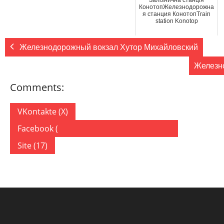
КонотопЖелезнодорожна
я станция КонотопTrain
station Konotop
Железнодорожный вокзал Хутор Михайловский
Железн
Comments:
VKontakte (
X
)
Facebook (
)
Site (17)
17 COMMENTS
ON “ЖЕЛЕЗНОДОРОЖНЫЙ ВОКЗАЛ КОНОТОП”
where coconut oil
25.11.2019
Ответить