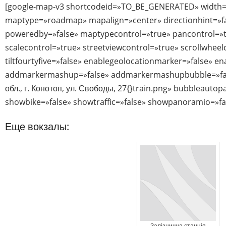
[google-map-v3 shortcodeid=»TO_BE_GENERATED» width=
maptype=»roadmap» mapalign=»center» directionhint=»f
poweredby=»false» maptypecontrol=»true» pancontrol=»
scalecontrol=»true» streetviewcontrol=»true» scrollwheel
tiltfourtyfive=»false» enablegeolocationmarker=»false» e
addmarkermashup=»false» addmarkermashupbubble=»fal
обл., г. Конотоп, ул. Свободы, 27{}train.png» bubbleauto
showbike=»false» showtraffic=»false» showpanoramio=»fa
Еще вокзалы:
Залізнична станція