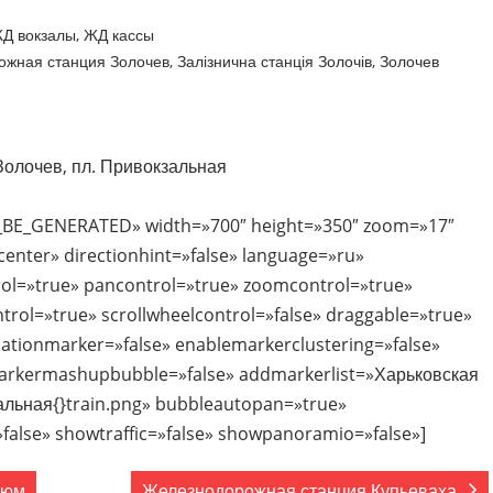
Д вокзалы
,
ЖД кассы
жная станция Золочев
,
Залізнична станція Золочів
,
Золочев
 Золочев, пл. Привокзальная
_BE_GENERATED» width=»700″ height=»350″ zoom=»17″
nter» directionhint=»false» language=»ru»
ol=»true» pancontrol=»true» zoomcontrol=»true»
ntrol=»true» scrollwheelcontrol=»false» draggable=»true»
ocationmarker=»false» enablemarkerclustering=»false»
rkermashupbubble=»false» addmarkerlist=»Харьковская
зальная{}train.png» bubbleautopan=»true»
false» showtraffic=»false» showpanoramio=»false»]
зюм
Железнодорожная станция Купьеваха