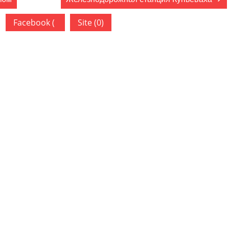
Facebook (
Site (0)
)
ован.
Обязательные поля помечены
*