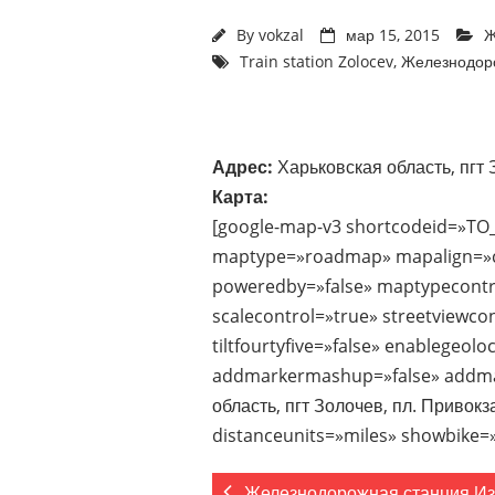
By
vokzal
мар 15, 2015
Ж
Train station Zolocev
,
Железнодоро
Адрес:
Харьковская область, пгт
Карта:
[google-map-v3 shortcodeid=»TO
maptype=»roadmap» mapalign=»ce
poweredby=»false» maptypecontr
scalecontrol=»true» streetviewco
tiltfourtyfive=»false» enablegeol
addmarkermashup=»false» addma
область, пгт Золочев, пл. Привок
distanceunits=»miles» showbike=»
Железнодорожная станция И