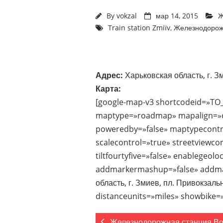
By
vokzal
мар 14, 2015
Ж
Train station Zmiїv
,
Железнодорож
Адрес:
Харьковская область, г. З
Карта:
[google-map-v3 shortcodeid=»TO
maptype=»roadmap» mapalign=»ce
poweredby=»false» maptypecontr
scalecontrol=»true» streetviewco
tiltfourtyfive=»false» enablegeol
addmarkermashup=»false» addma
область, г. Змиев, пл. Привокзал
distanceunits=»miles» showbike=»
Железнодорожная станция Во