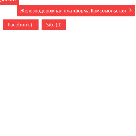
Железнодорожная платформа Комсомольская
Facebook (
Site (0)
)
ован.
Обязательные поля помечены
*