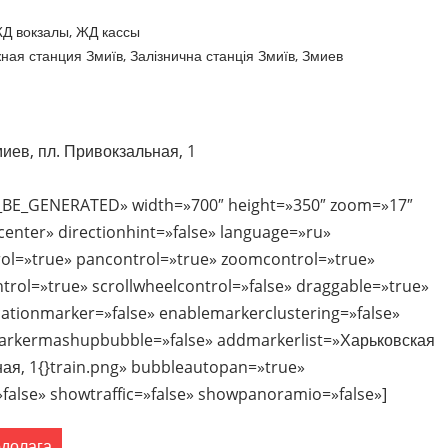
Д вокзалы
,
ЖД кассы
ная станция Змиїв
,
Залізнична станція Змиїв
,
Змиев
миев, пл. Привокзальная, 1
_BE_GENERATED» width=»700″ height=»350″ zoom=»17″
nter» directionhint=»false» language=»ru»
ol=»true» pancontrol=»true» zoomcontrol=»true»
ntrol=»true» scrollwheelcontrol=»false» draggable=»true»
ocationmarker=»false» enablemarkerclustering=»false»
rkermashupbubble=»false» addmarkerlist=»Харьковская
ьная, 1{}train.png» bubbleautopan=»true»
false» showtraffic=»false» showpanoramio=»false»]
долага