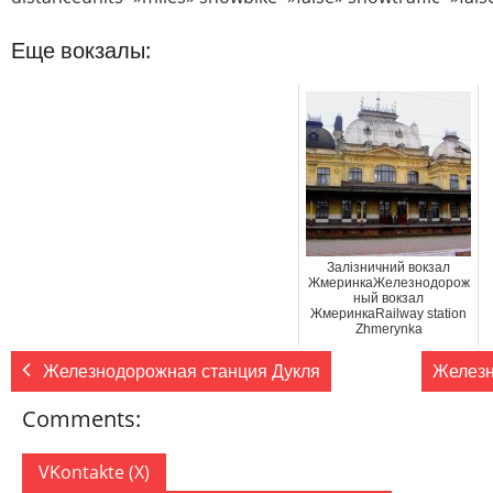
Еще вокзалы:
Залізничний вокзал
ЖмеринкаЖелезнодорож
ный вокзал
ЖмеринкаRailway station
Zhmerynka
Железнодорожная станция Дукля
Железн
Comments:
VKontakte (
X
)