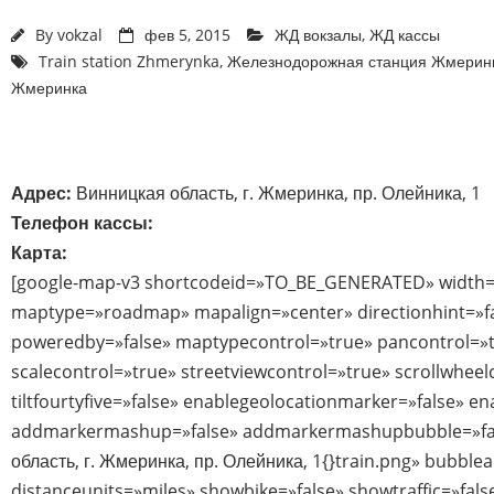
By
vokzal
фев 5, 2015
ЖД вокзалы
,
ЖД кассы
Train station Zhmerynka
,
Железнодорожная станция Жмерин
Жмеринка
Адрес:
Винницкая область, г. Жмеринка, пр. Олейника, 1
Телефон кассы:
Карта:
[google-map-v3 shortcodeid=»TO_BE_GENERATED» width=
maptype=»roadmap» mapalign=»center» directionhint=»f
poweredby=»false» maptypecontrol=»true» pancontrol=»
scalecontrol=»true» streetviewcontrol=»true» scrollwheel
tiltfourtyfive=»false» enablegeolocationmarker=»false» e
addmarkermashup=»false» addmarkermashupbubble=»fal
область, г. Жмеринка, пр. Олейника, 1{}train.png» bubbl
distanceunits=»miles» showbike=»false» showtraffic=»fal