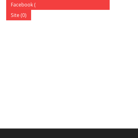
Facebook (
)
Site (0)
ДОБАВИТЬ КОММЕНТАРИЙ
Ваш адрес email не будет опубликован.
Обязательные по
Комментарий