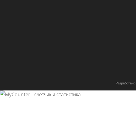
Имя
*
Email
*
Сохранить моё имя, email и адрес сайта в этом браузе
комментариев.
Разработано