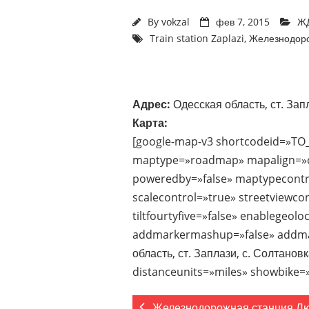
By
vokzal
фев 7, 2015
ЖД
Train station Zaplazi
,
Железнодоро
Адрес:
Одесская область, ст. Зап
Карта:
[google-map-v3 shortcodeid=»TO
maptype=»roadmap» mapalign=»ce
poweredby=»false» maptypecontr
scalecontrol=»true» streetviewco
tiltfourtyfive=»false» enablegeol
addmarkermashup=»false» addma
область, ст. Заплази, с. Солтано
distanceunits=»miles» showbike=»
Железнодорожная станция Л