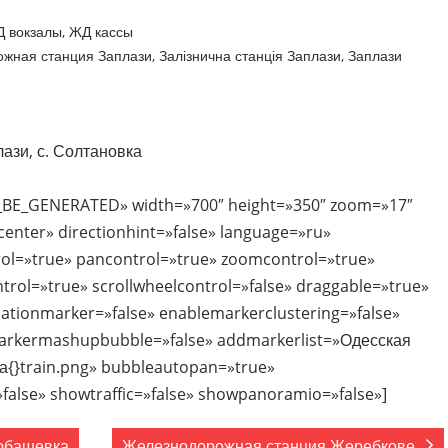
 вокзалы
,
ЖД кассы
жная станция Заплази
,
Залізнична станція Заплази
,
Заплази
лази, с. Солтановка
_BE_GENERATED» width=»700″ height=»350″ zoom=»17″
nter» directionhint=»false» language=»ru»
ol=»true» pancontrol=»true» zoomcontrol=»true»
ntrol=»true» scrollwheelcontrol=»false» draggable=»true»
ocationmarker=»false» enablemarkerclustering=»false»
rkermashupbubble=»false» addmarkerlist=»Одесская
вка{}train.png» bubbleautopan=»true»
false» showtraffic=»false» showpanoramio=»false»]
юбашевка
Железнодорожная станция Жеребкове