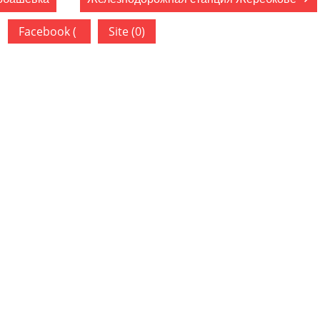
Facebook (
Site (0)
)
ован.
Обязательные поля помечены
*