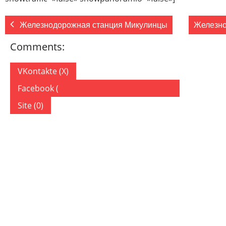
Железнодорожная станция Микулинцы
Железно
Comments:
VKontakte (
X
)
Facebook (
)
Site (0)
ДОБАВИТЬ КОММЕНТАРИЙ
Ваш адрес email не будет опубликован.
Обязательные по
Комментарий