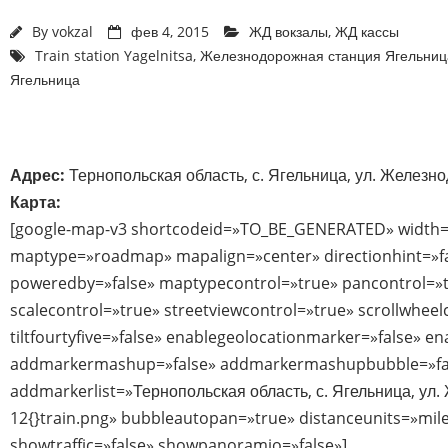
By
vokzal
фев 4, 2015
ЖД вокзалы
,
ЖД кассы
Train station Yagelnitsa
,
Железнодорожная станция Ягельниц
Ягельница
Адрес:
Тернопольская область, с. Ягельница, ул. Железн
Карта:
[google-map-v3 shortcodeid=»TO_BE_GENERATED» width=
maptype=»roadmap» mapalign=»center» directionhint=»f
poweredby=»false» maptypecontrol=»true» pancontrol=»
scalecontrol=»true» streetviewcontrol=»true» scrollwheel
tiltfourtyfive=»false» enablegeolocationmarker=»false» e
addmarkermashup=»false» addmarkermashupbubble=»fa
addmarkerlist=»Тернопольская область, с. Ягельница, ул
12{}train.png» bubbleautopan=»true» distanceunits=»mil
showtraffic=»false» showpanoramio=»false»]