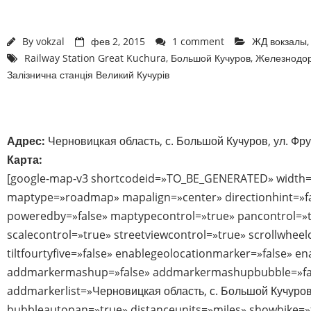
By
vokzal
фев 2, 2015
1 comment
ЖД вокзалы
Railway Station Great Kuchura
,
Большой Кучуров
,
Железнодор
Залізнична станція Великий Кучурів
Адрес:
Черновицкая область, с. Большой Кучуров, ул. Фру
Карта:
[google-map-v3 shortcodeid=»TO_BE_GENERATED» width=
maptype=»roadmap» mapalign=»center» directionhint=»f
poweredby=»false» maptypecontrol=»true» pancontrol=»
scalecontrol=»true» streetviewcontrol=»true» scrollwheel
tiltfourtyfive=»false» enablegeolocationmarker=»false» e
addmarkermashup=»false» addmarkermashupbubble=»fa
addmarkerlist=»Черновицкая область, с. Большой Кучуров,
bubbleautopan=»true» distanceunits=»miles» showbike=»fa