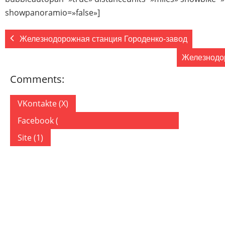
showpanoramio=»false»]
Железнодорожная станция Городенко-завод
Железнодо
Comments:
VKontakte (
X
)
Facebook (
)
Site (1)
1 COMMENT
ON “ЖЕЛЕЗНОДОРОЖНАЯ СТАНЦИЯ ВЕЛИКИЙ КУ
Cafes in Isleworth London
27.12.2019
Ответит