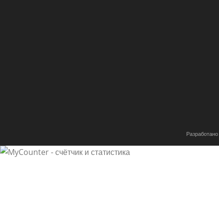
Имя
*
Email
*
Сохранить моё имя, email и адрес сайта в этом браузе
комментариев.
Разработано