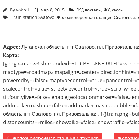
By
vokzal
мар 8, 2015
ЖД вокзалы
,
ЖД кассы
Train station Svatovo
,
Железнодорожная станция Сватово
,
За
Адрес:
Луганская область, пгт Сватово, пл. Привокзальная
Карта:
[google-map-v3 shortcodeid=»TO_BE_GENERATED» width=
maptype=»roadmap» mapalign=»center» directionhint=»f
poweredby=»false» maptypecontrol=»true» pancontrol=»
scalecontrol=»true» streetviewcontrol=»true» scrollwheel
tiltfourtyfive=»false» enablegeolocationmarker=»false» e
addmarkermashup=»false» addmarkermashupbubble=»fal
область, пгт Сватово, пл. Привокзальная, 1{}train.png» 
distanceunits=»miles» showbike=»false» showtraffic=»fal
Железнодорожная станция Стаханов
Железнод