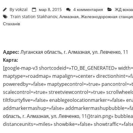
By
vokzal
мар 8, 2015
4 комментария
ЖД вокз
Train station Stakhanov
,
Алмазная
,
Железнодорожная станци
Стаханів
Адрес:
Луганская область, г. Алмазная, ул. Левченко, 11
Карта:
[google-map-v3 shortcodeid=»TO_BE_GENERATED» width=
maptype=»roadmap» mapalign=»center» directionhint=»f
poweredby=»false» maptypecontrol=»true» pancontrol=»
scalecontrol=»true» streetviewcontrol=»true» scrollwheel
tiltfourtyfive=»false» enablegeolocationmarker=»false» e
addmarkermashup=»false» addmarkermashupbubble=»fal
область, г. Алмазная, ул. Левченко, 11{}train.png» bubbl
distanceunits=»miles» showbike=»false» showtraffic=»fal