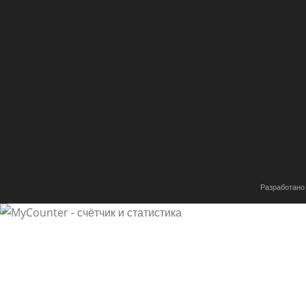
I enjoy the information you present here and can’t wait 
get home. I’m shocked at how fast your blog loaded on
phone .. I’m not even using WIFI, just 3G .. Anyways, goo
why coconut oil
25.11.2019
Ответить
Excellent way of describing, and good piece of writing t
presentation topic,
which i am going to convey in university.
Разработано
plenty of fish dating site
27.11.2019
Ответить
This web site truly has all the info I wanted about this