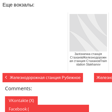
Еще вокзалы:
Залізнична станція
СтаханівЖелезнодорожн
ая станция СтахановTrain
station Stakhanov
Железнодорожная станция Рубежное
Железно
Comments:
VKontakte (
X
)
Facebook (
)