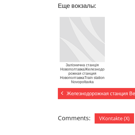
Еще вокзалы:
Залізнична станція
НовополтавкаЖелезнодо
рожная станция
НовополтавкаTrain station
Novopoltavka
Железнодорожная станция Ве
Comments:
VKontakte (
X
)