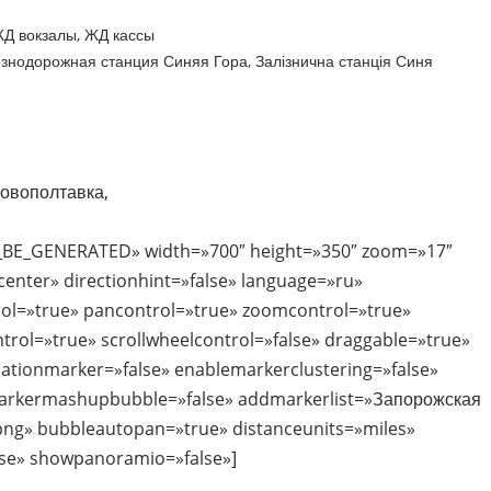
Д вокзалы
,
ЖД кассы
знодорожная станция Синяя Гора
,
Залізнична станція Синя
Новополтавка,
_BE_GENERATED» width=»700″ height=»350″ zoom=»17″
nter» directionhint=»false» language=»ru»
ol=»true» pancontrol=»true» zoomcontrol=»true»
ntrol=»true» scrollwheelcontrol=»false» draggable=»true»
ocationmarker=»false» enablemarkerclustering=»false»
rkermashupbubble=»false» addmarkerlist=»Запорожская
n.png» bubbleautopan=»true» distanceunits=»miles»
lse» showpanoramio=»false»]