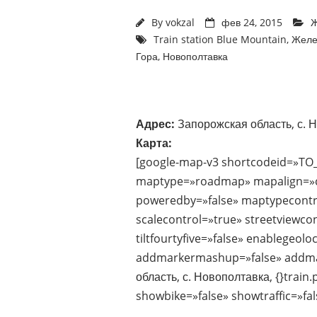
By
vokzal
фев 24, 2015
Ж
Train station Blue Mountain
,
Желе
Гора
,
Новополтавка
Адрес:
Запорожская область, с. 
Карта:
[google-map-v3 shortcodeid=»TO
maptype=»roadmap» mapalign=»ce
poweredby=»false» maptypecontr
scalecontrol=»true» streetviewco
tiltfourtyfive=»false» enablegeol
addmarkermashup=»false» addma
область, с. Новополтавка, {}trai
showbike=»false» showtraffic=»fa