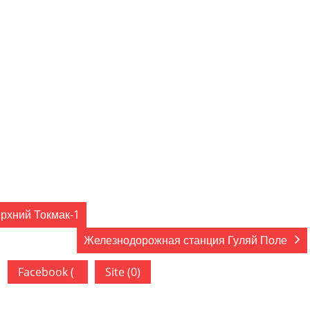
рхний Токмак-1
Железнодорожная станция Гуляй Поле
Facebook (
Site (0)
)