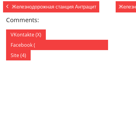
Железнодорожная станция Антрацит
Железн
Comments:
VKontakte (
X
)
Facebook (
)
Site (4)
4 COMMENTS
ON “ЖЕЛЕЗНОДОРОЖНАЯ СТАНЦИЯ РОВЕНЬКИ”
tinyurl.com
23.11.2019
Ответить
You actually make it seem so easy with your presentation
to be actually something that I think I would never und
It seems too complex and very broad for me. I’m lookin