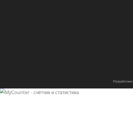
Hey! I just wanted to ask if you ever have any problems
hackers? My last blog (wordpress) was hacked and I en
losing a few months of hard work due to no data backu
Do you have any solutions to stop hackers?
ДОБАВИТЬ КОММЕНТАРИЙ
Ваш адрес email не будет опубликован.
Обязательные по
Комментарий
Разработано