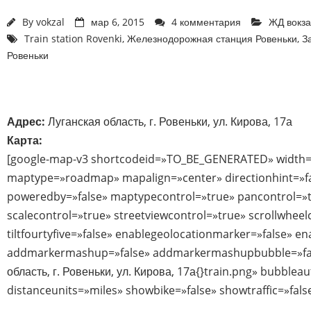
By
vokzal
мар 6, 2015
4 комментария
ЖД вокз
Train station Rovenki
,
Железнодорожная станция Ровеньки
,
З
Ровеньки
Адрес:
Луганская область, г. Ровеньки, ул. Кирова, 17а
Карта:
[google-map-v3 shortcodeid=»TO_BE_GENERATED» width=
maptype=»roadmap» mapalign=»center» directionhint=»f
poweredby=»false» maptypecontrol=»true» pancontrol=»
scalecontrol=»true» streetviewcontrol=»true» scrollwheel
tiltfourtyfive=»false» enablegeolocationmarker=»false» e
addmarkermashup=»false» addmarkermashupbubble=»fal
область, г. Ровеньки, ул. Кирова, 17а{}train.png» bubble
distanceunits=»miles» showbike=»false» showtraffic=»fal