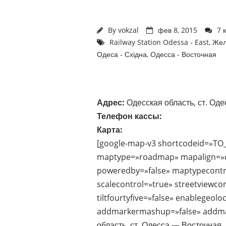
By
vokzal
фев 8, 2015
7 
Railway Station Odessa - East
,
Жел
Одеса - Східна
,
Одесса - Восточная
Адрес:
Одесская область, ст. Оде
Телефон кассы:
Карта:
[google-map-v3 shortcodeid=»TO
maptype=»roadmap» mapalign=»ce
poweredby=»false» maptypecontr
scalecontrol=»true» streetviewco
tiltfourtyfive=»false» enablegeol
addmarkermashup=»false» addma
область, ст. Одесса — Восточная, 