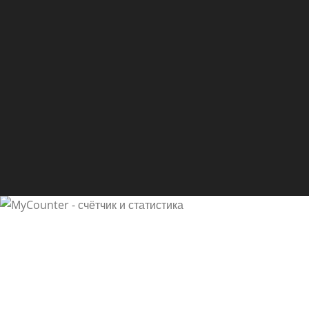
with afterward you can write othe
tinyurl.com
24.11.2019
Quality posts is the key to inte
visit the site, that’s what this si
coconut oil a
25.11.201
Attractive part of content. I s
claim that I get actually
enjoyed account your weblog pos
success you get admission to co