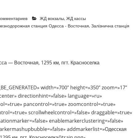
комментариев
ЖД вокзалы
,
ЖД кассы
езнодорожная станция Одесса - Восточная
,
Залізнична станція
сса — Восточная, 1295 км, пгт. Красноселка
_BE_GENERATED» width=»700″ height=»350″ zoom=»17″
nter» directionhint=»false» language=»ru»
ol=»true» pancontrol=»true» zoomcontrol=»true»
ntrol=»true» scrollwheelcontrol=»false» draggable=»true»
ocationmarker=»false» enablemarkerclustering=»false»
rkermashupbubble=»false» addmarkerlist=»Одесская
1295 км, пгт. Красноселка{}train.png»