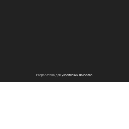
rwise it is difficult to write.
Ответить
rest the users to pay a
te is providing.
Разработано для
украинских вокзалов
.
9
Ответить
imply stumbled upon your blog and in accession capital to
ts. Anyway I’ll be subscribing in your feeds and even I
nstantly fast.