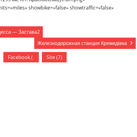
ts=»miles» showbike=»false» showtraffic=»false»
есса — Застава2
Железнодорожная станция Кремидівка
Facebook (
Site (7)
)
АЯ СТАНЦИЯ ОДЕССА — ВОСТОЧНАЯ”
.11.2019
Ответить
good read!!
it of it. I have got you book marked to check out new things