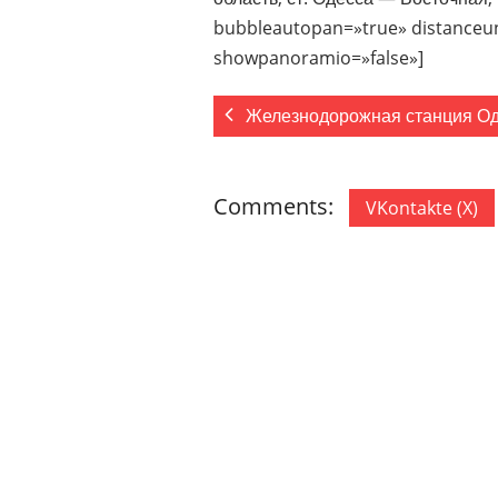
bubbleautopan=»true» distanceuni
showpanoramio=»false»]
Железнодорожная станция Од
Comments:
VKontakte (
X
)
7 COMMENTS
ON “ЖЕЛЕЗНОДОРОЖН
http://tinyurl.com/
24
I needed to thank you for this 
I certainly loved every little b