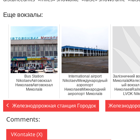
Еще вокзалы:
Bus Station
International airport
Залізничний в
NikolaevАвтовокзал
NikolaevМеждународный
МиколаївЖеле
НиколаевАвтовокзал
аэропорт
ый вокзал
Миколаїв
НиколаевМіжнародний
НиколаевRailw
аеропорт Миколаїв
LVOK Nik
Железнодорожная станция Городок
Железнодоро
Comments:
VKontakte (
X
)