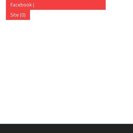
Facebook (
)
Site (0)
ДОБАВИТЬ КОММЕНТАРИЙ
Ваш адрес email не будет опубликован.
Обязательные по
Комментарий