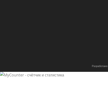
Имя
*
Email
*
Сохранить моё имя, email и адрес сайта в этом браузе
комментариев.
Разработано