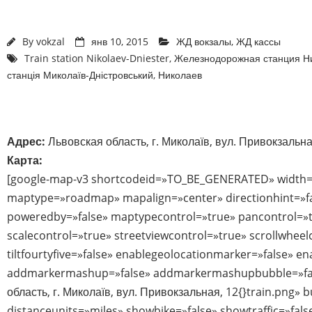
By
vokzal
янв 10, 2015
ЖД вокзалы
,
ЖД кассы
Train station Nikolaev-Dniester
,
Железнодорожная станция Н
станція Миколаїв-Дністровський
,
Николаев
Адрес:
Львовская область, г. Миколаїв, вул. Привокзальна
Карта:
[google-map-v3 shortcodeid=»TO_BE_GENERATED» width=
maptype=»roadmap» mapalign=»center» directionhint=»f
poweredby=»false» maptypecontrol=»true» pancontrol=»
scalecontrol=»true» streetviewcontrol=»true» scrollwheel
tiltfourtyfive=»false» enablegeolocationmarker=»false» e
addmarkermashup=»false» addmarkermashupbubble=»fal
область, г. Миколаїв, вул. Привокзальная, 12{}train.png»
distanceunits=»miles» showbike=»false» showtraffic=»fal