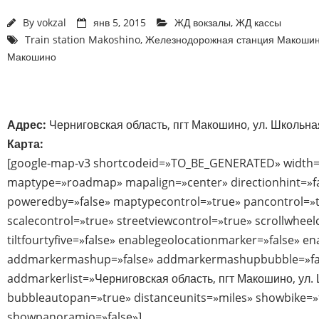
By
vokzal
янв 5, 2015
ЖД вокзалы
,
ЖД кассы
Train station Makoshino
,
Железнодорожная станция Макоши
Макошино
Адрес:
Черниговская область, пгт Макошино, ул. Школьная
Карта:
[google-map-v3 shortcodeid=»TO_BE_GENERATED» width=
maptype=»roadmap» mapalign=»center» directionhint=»f
poweredby=»false» maptypecontrol=»true» pancontrol=»
scalecontrol=»true» streetviewcontrol=»true» scrollwheel
tiltfourtyfive=»false» enablegeolocationmarker=»false» e
addmarkermashup=»false» addmarkermashupbubble=»fa
addmarkerlist=»Черниговская область, пгт Макошино, ул. 
bubbleautopan=»true» distanceunits=»miles» showbike=»fa
showpanoramio=»false»]