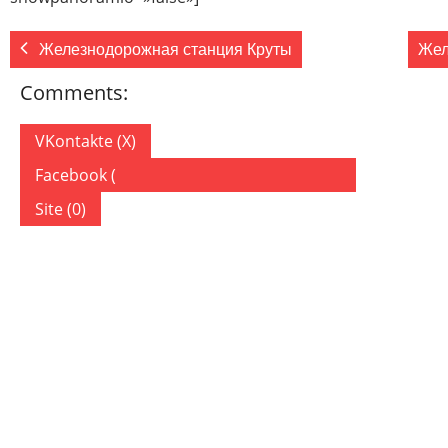
Железнодорожная станция Круты
Жел
Comments:
VKontakte (
X
)
Facebook (
)
Site (0)
ДОБАВИТЬ КОММЕНТАРИЙ
Ваш адрес email не будет опубликован.
Обязательные по
Комментарий