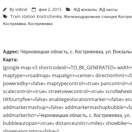
By
vokzal
фев 2, 2015
ЖД вокзалы
,
ЖД кассы
Train station Kostrizhevka
,
Железнодорожная станция Костри
Кострижівка
,
Кострижевка
Адрес:
Черновицкая область, с. Кострижевка, ул. Вокзаль
Карта:
[google-map-v3 shortcodeid=»TO_BE_GENERATED» width=
maptype=»roadmap» mapalign=»center» directionhint=»f
poweredby=»false» maptypecontrol=»true» pancontrol=»
scalecontrol=»true» streetviewcontrol=»true» scrollwheel
tiltfourtyfive=»false» enablegeolocationmarker=»false» e
addmarkermashup=»false» addmarkermashupbubble=»fa
addmarkerlist=»Черновицкая область, с. Кострижевка, ул. 
bubbleautopan=»true» distanceunits=»miles» showbike=»fa
showpanoramio=»false»]