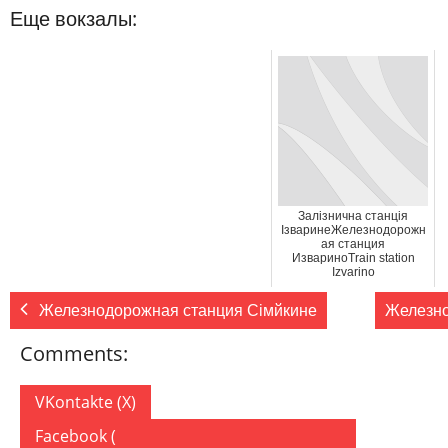
Еще вокзалы:
Залізнична станція
ІзваринеЖелезнодорожн
ая станция
ИзвариноTrain station
Izvarino
Железнодорожная станция Сімйкине
Железно
Comments:
VKontakte (
X
)
Facebook (
)