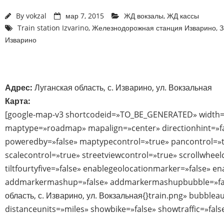
By
vokzal
мар 7, 2015
ЖД вокзалы
,
ЖД кассы
Train station Izvarino
,
Железнодорожная станция Изварино
,
З
Изварино
Адрес:
Луганская область, с. Изварино, ул. Вокзальная
Карта:
[google-map-v3 shortcodeid=»TO_BE_GENERATED» width=
maptype=»roadmap» mapalign=»center» directionhint=»f
poweredby=»false» maptypecontrol=»true» pancontrol=»
scalecontrol=»true» streetviewcontrol=»true» scrollwheel
tiltfourtyfive=»false» enablegeolocationmarker=»false» e
addmarkermashup=»false» addmarkermashupbubble=»fal
область, с. Изварино, ул. Вокзальная{}train.png» bubble
distanceunits=»miles» showbike=»false» showtraffic=»fal