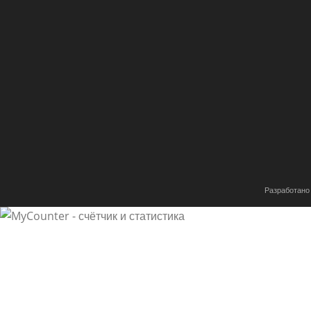
Имя
*
Email
*
Сохранить моё имя, email и адрес сайта в этом браузе
комментариев.
Разработано