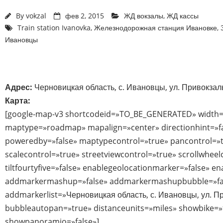
By
vokzal
фев 2, 2015
ЖД вокзалы
,
ЖД кассы
Train station Ivanovka
,
Железнодорожная станция Ивановке
,
Ивановцы
Адрес:
Черновицкая область, с. Ивановцы, ул. Привокзал
Карта:
[google-map-v3 shortcodeid=»TO_BE_GENERATED» width=
maptype=»roadmap» mapalign=»center» directionhint=»f
poweredby=»false» maptypecontrol=»true» pancontrol=»
scalecontrol=»true» streetviewcontrol=»true» scrollwheel
tiltfourtyfive=»false» enablegeolocationmarker=»false» e
addmarkermashup=»false» addmarkermashupbubble=»fa
addmarkerlist=»Черновицкая область, с. Ивановцы, ул. Пр
bubbleautopan=»true» distanceunits=»miles» showbike=»fa
showpanoramio=»false»]