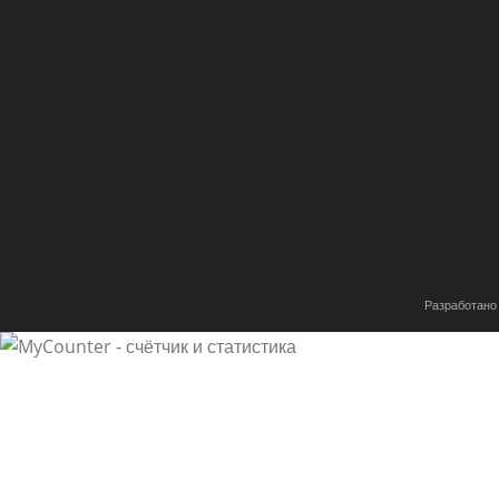
Имя
*
Email
*
Сохранить моё имя, email и адрес сайта в этом браузе
комментариев.
Разработано