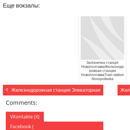
Еще вокзалы:
Залізнична станція
НовополтавкаЖелезнодо
рожная станция
НовополтавкаTrain station
Novopoltavka
Железнодорожная станция Элеваторная
Жел
Comments:
VKontakte (
X
)
Facebook (
)