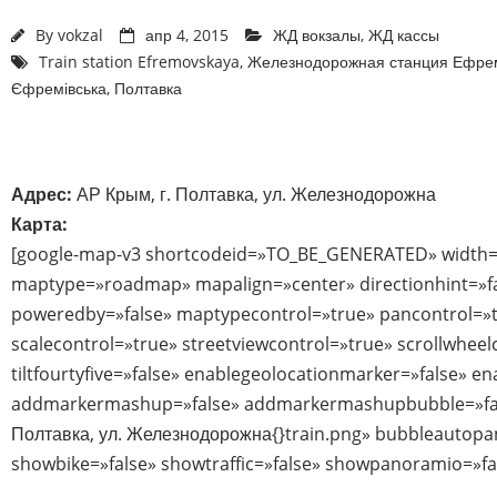
By
vokzal
апр 4, 2015
ЖД вокзалы
,
ЖД кассы
Train station Efremovskaya
,
Железнодорожная станция Ефре
Єфремівська
,
Полтавка
Адрес:
АР Крым, г. Полтавка, ул. Железнодорожна
Карта:
[google-map-v3 shortcodeid=»TO_BE_GENERATED» width=
maptype=»roadmap» mapalign=»center» directionhint=»f
poweredby=»false» maptypecontrol=»true» pancontrol=»
scalecontrol=»true» streetviewcontrol=»true» scrollwheel
tiltfourtyfive=»false» enablegeolocationmarker=»false» e
addmarkermashup=»false» addmarkermashupbubble=»fals
Полтавка, ул. Железнодорожна{}train.png» bubbleautopan
showbike=»false» showtraffic=»false» showpanoramio=»fa