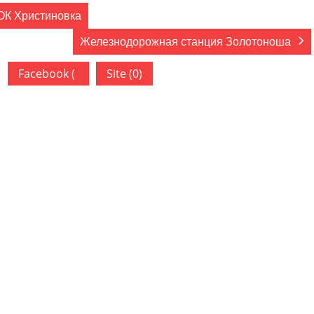
ОК Христиновка
Железнодорожная станция Золотоноша
Facebook (
Site (0)
)
ован.
Обязательные поля помечены
*