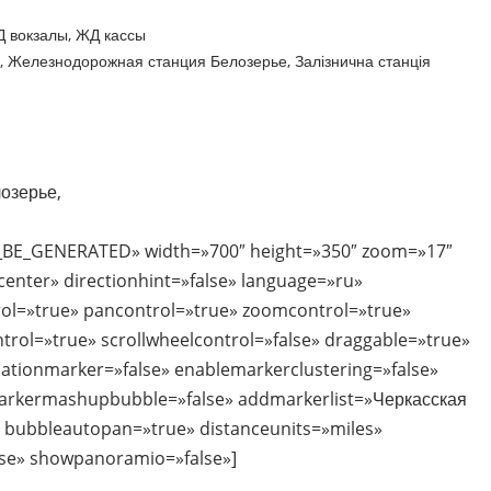
 вокзалы
,
ЖД кассы
,
Железнодорожная станция Белозерье
,
Залізнична станція
лозерье,
_BE_GENERATED» width=»700″ height=»350″ zoom=»17″
nter» directionhint=»false» language=»ru»
ol=»true» pancontrol=»true» zoomcontrol=»true»
ntrol=»true» scrollwheelcontrol=»false» draggable=»true»
ocationmarker=»false» enablemarkerclustering=»false»
rkermashupbubble=»false» addmarkerlist=»Черкасская
g» bubbleautopan=»true» distanceunits=»miles»
lse» showpanoramio=»false»]