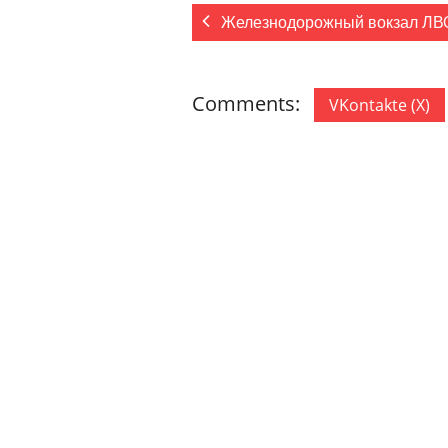
Железнодорожный вокзал ЛВ
Comments:
VKontakte (
X
)
ДОБАВИТЬ КОММЕНТАРИЙ
Ваш адрес email не будет опублик
Комментарий