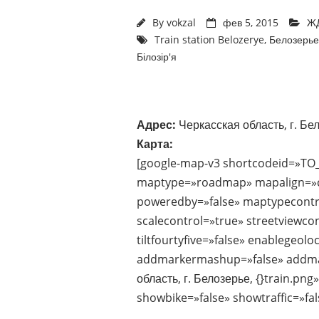
By
vokzal
фев 5, 2015
ЖД
Train station Belozerye
,
Белозерье
Білозір'я
Адрес:
Черкасская область, г. Бе
Карта:
[google-map-v3 shortcodeid=»TO
maptype=»roadmap» mapalign=»ce
poweredby=»false» maptypecontr
scalecontrol=»true» streetviewco
tiltfourtyfive=»false» enablegeol
addmarkermashup=»false» addma
область, г. Белозерье, {}train.pn
showbike=»false» showtraffic=»fa