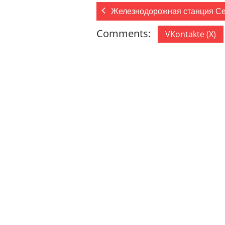
Железнодорожная станция С
Comments:
VKontakte (
X
)
ДОБАВИТЬ КОММЕНТАРИЙ
Ваш адрес email не будет опублик
Комментарий