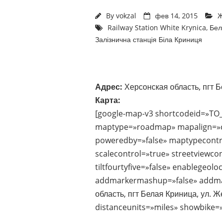
By
vokzal
фев 14, 2015
Ж
Railway Station White Krynica
,
Бел
Залізнична станція Біла Криниця
Адрес:
Херсонская область, пгт 
Карта:
[google-map-v3 shortcodeid=»TO
maptype=»roadmap» mapalign=»ce
poweredby=»false» maptypecontr
scalecontrol=»true» streetviewco
tiltfourtyfive=»false» enablegeol
addmarkermashup=»false» addma
область, пгт Белая Криница, ул. 
distanceunits=»miles» showbike=»