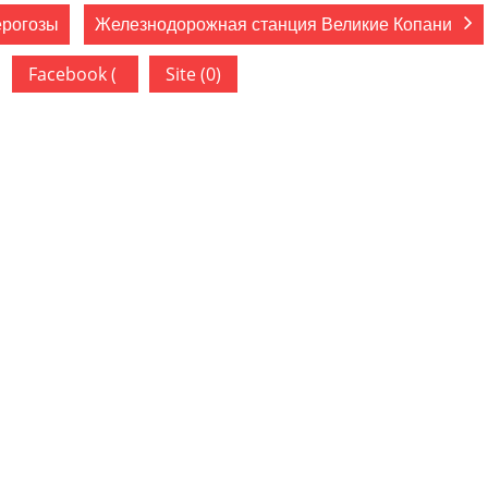
ерогозы
Железнодорожная станция Великие Копани
Facebook (
Site (0)
)
ован.
Обязательные поля помечены
*