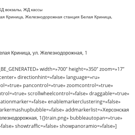
Д вокзалы
,
ЖД кассы
ая Криница
,
Железнодорожная станция Белая Криница
,
Белая Криница, ул. Железнодорожная, 1
_BE_GENERATED» width=»700″ height=»350″ zoom=»17″
nter» directionhint=»false» language=»ru»
ol=»true» pancontrol=»true» zoomcontrol=»true»
ntrol=»true» scrollwheelcontrol=»false» draggable=»true»
ocationmarker=»false» enablemarkerclustering=»false»
rkermashupbubble=»false» addmarkerlist=»Херсонская
Железнодорожная, 1{}train.png» bubbleautopan=»true»
false» showtraffic=»false» showpanoramio=»false»]