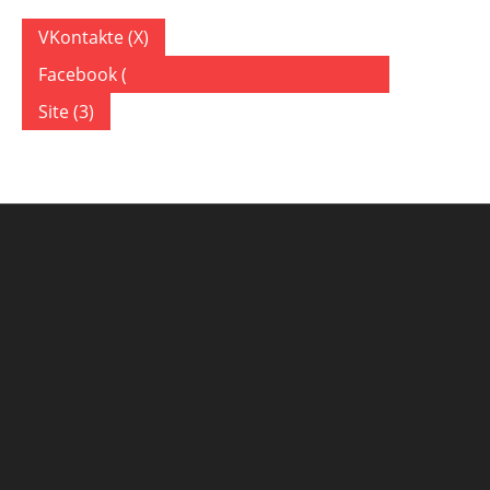
VKontakte (
X
)
Facebook (
)
Site (3)
3 COMMENTS
ON “АЭРОПОРТ КРАМАТОРСК”
tinyurl.com
23.11.2019
Ответить
Sweet blog! I found it while searching on Yahoo News. 
to get listed in Yahoo News?
I’ve been trying for a while but I never seem to get there
Cheers