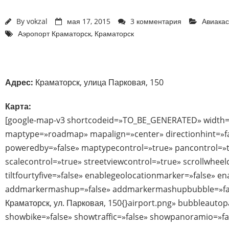
By
vokzal
мая 17, 2015
3 комментария
Авиака
Аэропорт Краматорск
,
Краматорск
Адрес:
Краматорск, улица Парковая, 150
Карта:
[google-map-v3 shortcodeid=»TO_BE_GENERATED» width=
maptype=»roadmap» mapalign=»center» directionhint=»f
poweredby=»false» maptypecontrol=»true» pancontrol=»
scalecontrol=»true» streetviewcontrol=»true» scrollwheel
tiltfourtyfive=»false» enablegeolocationmarker=»false» e
addmarkermashup=»false» addmarkermashupbubble=»fals
Краматорск, ул. Парковая, 150{}airport.png» bubbleautop
showbike=»false» showtraffic=»false» showpanoramio=»fa