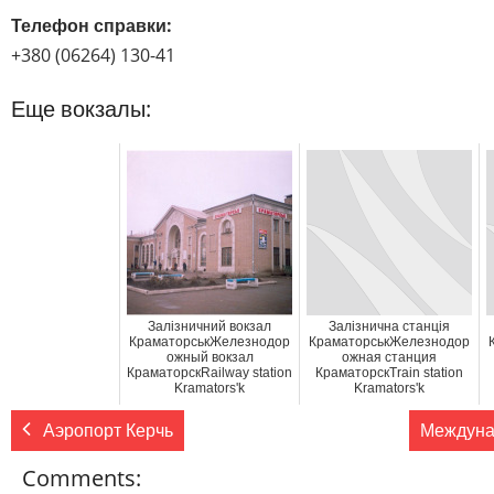
Телефон справки:
+380 (06264) 130-41
Еще вокзалы:
Залізничний вокзал
Залізнична станція
КраматорськЖелезнодор
КраматорськЖелезнодор
ожный вокзал
ожная станция
КраматорскRailway station
КраматорскTrain station
Kramators'k
Kramators'k
Аэропорт Керчь
Междуна
Comments: