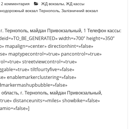
2 комментария
ЖД вокзалы
,
ЖД кассы
нодорожный вокзал Тернополь
,
Залізничний вокзал
 г. Тернополь, майдан Привокзальный, 1 Телефон кассы:
odeid=»TO_BE_GENERATED» width=»700″ height=»350″
mapalign=»center» directionhint=»false»
se» maptypecontrol=»true» pancontrol=»true»
ol=»true» streetviewcontrol=»true»
gable=»true» tiltfourtyfive=»false»
e» enablemarkerclustering=»false»
dmarkermashupbubble=»false»
область, г. Тернополь, майдан Привокзальный,
true» distanceunits=»miles» showbike=»false»
amio=»false»]