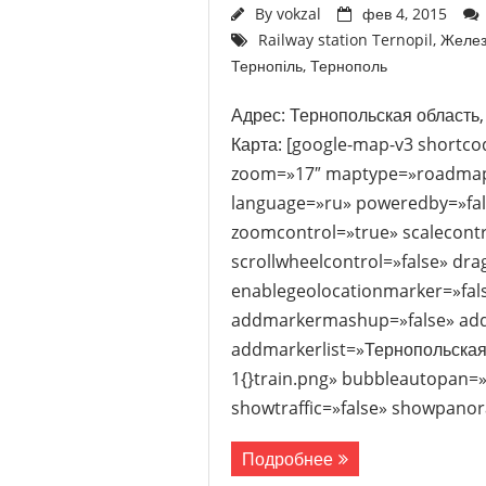
By
vokzal
фев 4, 2015
Railway station Ternopil
,
Желез
Тернопіль
,
Тернополь
Адрес: Тернопольская область,
Карта: [google-map-v3 shortc
zoom=»17″ maptype=»roadmap» 
language=»ru» poweredby=»fal
zoomcontrol=»true» scalecontr
scrollwheelcontrol=»false» drag
enablegeolocationmarker=»fals
addmarkermashup=»false» ad
addmarkerlist=»Тернопольская 
1{}train.png» bubbleautopan=»
showtraffic=»false» showpanor
Подробнее