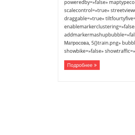
poweredby=»false» maptypecon
scalecontrol=»true» streetview
draggable=»true» tiltfourtyfiv
enablemarkerclustering=»fals
addmarkermashupbubble=»false
Матросова, 5{}train.png» bubb
showbike=»false» showtraffic=
Подробнее