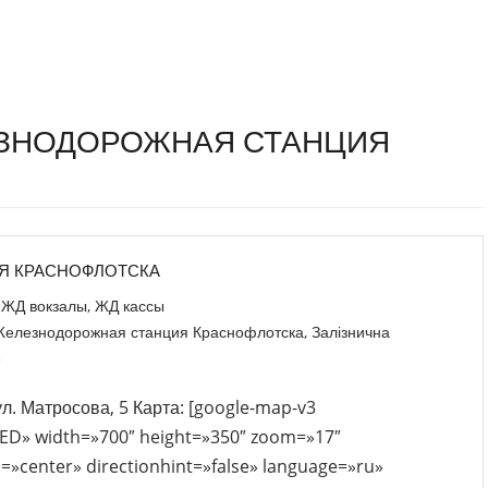
ЕЗНОДОРОЖНАЯ СТАНЦИЯ
Я КРАСНОФЛОТСКА
ЖД вокзалы
,
ЖД кассы
елезнодорожная станция Краснофлотска
,
Залізнична
е
ул. Матросова, 5 Карта: [google-map-v3
D» width=»700″ height=»350″ zoom=»17″
center» directionhint=»false» language=»ru»