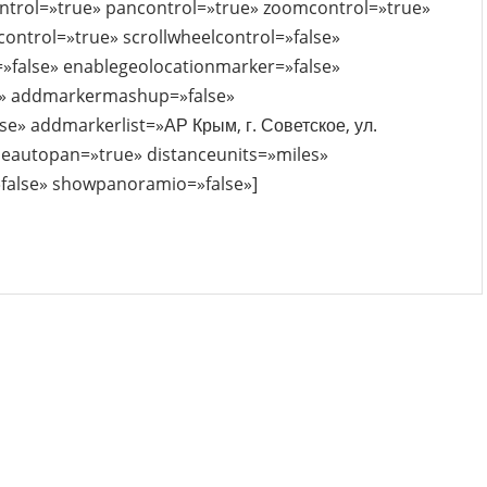
trol=»true» pancontrol=»true» zoomcontrol=»true»
control=»true» scrollwheelcontrol=»false»
e=»false» enablegeolocationmarker=»false»
e» addmarkermashup=»false»
» addmarkerlist=»АР Крым, г. Советское, ул.
leautopan=»true» distanceunits=»miles»
»false» showpanoramio=»false»]