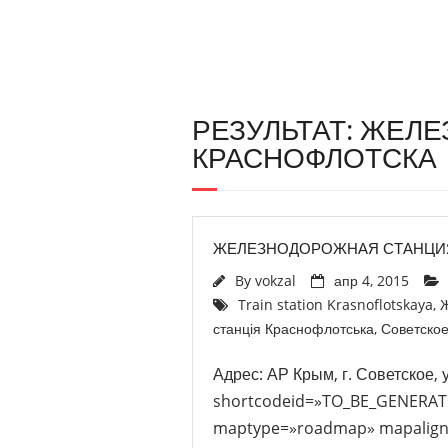
РЕЗУЛЬТАТ: ЖЕЛ
КРАСНОФЛОТСКА
ЖЕЛЕЗНОДОРОЖНАЯ СТАНЦИ
By
vokzal
апр 4, 2015
Train station Krasnoflotskaya
,
Ж
станція Краснофлотська
,
Советско
Адрес: АР Крым, г. Советское, 
shortcodeid=»TO_BE_GENERATE
maptype=»roadmap» mapalign=»