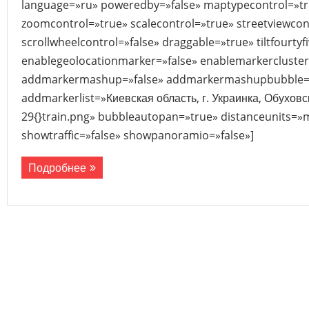
language=»ru» poweredby=»false» maptypecontrol=»tr
zoomcontrol=»true» scalecontrol=»true» streetviewcon
scrollwheelcontrol=»false» draggable=»true» tiltfourtyf
enablegeolocationmarker=»false» enablemarkercluster
addmarkermashup=»false» addmarkermashupbubble=»
addmarkerlist=»Киевская область, г. Украинка, Обуховс
29{}train.png» bubbleautopan=»true» distanceunits=»m
showtraffic=»false» showpanoramio=»false»]
Подробнее