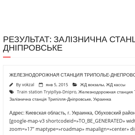
РЕЗУЛЬТАТ: ЗАЛІЗНИЧНА СТАНЦ
ДНІПРОВСЬКЕ
ЖЕЛЕЗНОДОРОЖНАЯ СТАНЦИЯ ТРИПОЛЬЕ-ДНЕПРОВ
By
vokzal
янв 5, 2015
ЖД вокзалы
,
ЖД кассы
Train station Tryipllya-Dnipro
,
Железнодорожная станция 
Залізнична станція Трипілля-Дніпровське
,
Украинка
Адрес: Киевская область, г. Украинка, Обуховский район
[google-map-v3 shortcodeid=»TO_BE_GENERATED» widt
zoom=»17″ maptype=»roadmap» mapalign=»center» dir