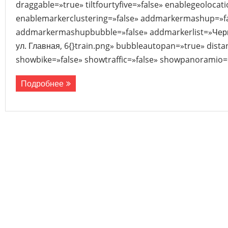
draggable=»true» tiltfourtyfive=»false» enablegeolocat
enablemarkerclustering=»false» addmarkermashup=»f
addmarkermashupbubble=»false» addmarkerlist=»Черно
ул. Главная, 6{}train.png» bubbleautopan=»true» dista
showbike=»false» showtraffic=»false» showpanoramio=»
Подробнее