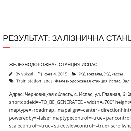
РЕЗУЛЬТАТ: ЗАЛІЗНИЧНА СТАН
ЖЕЛЕЗНОДОРОЖНАЯ СТАНЦИЯ ИСПАС
By
vokzal
фев 4, 2015
ЖД вокзалы
,
ЖД кассы
Train station Ispas
,
Железнодорожная станция Испас
,
Залі
Адрес: Черновицкая область, с. Испас, ул. Главная, 6 К
shortcodeid=»TO_BE_GENERATED» width=»700″ height
maptype=»roadmap» mapalign=»center» directionhint=
poweredby=»false» maptypecontrol=»true» pancontrol
scalecontrol=»true» streetviewcontrol=»true» scrollwhe