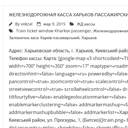
ЖЕЛЕЗНОДОРОЖНАЯ КАССА ХАРЬКОВ-ПАССАЖИРСК
By
vokzal
мар 9, 2015
ЖД кассы
Train ticket window Kharkov passenger
,
Железнодорожная 
Залізнична каса Харків-пасажирський
,
Харьков
Адрес: Харьковская область, г. Харьков, Киевський райо
Телефон кассы: Карта: [google-map-v3 shortcodeid=
width=»700″ height=»350″ zoom=»17″ maptype=»roadm
directionhint=»false» language=»ru» poweredby=»fals
pancontrol=»true» zoomcontrol=»true» scalecontrol=»
streetviewcontrol=»true» scrollwheelcontrol=»false» d
tiltfourtyfive=»false» enablegeolocationmarker=»false»
enablemarkerclustering=»false» addmarkermashup=»f
addmarkermashupbubble=»false» addmarkerlist=»Харьк
Киевський район, ул. Проскуры, 1, (Битско){}train.png
distanceunits=»miles» showbike=»false» showtraffic=»