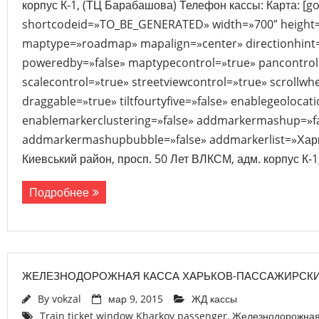
корпус К-1, (ТЦ Барабашова) Телефон кассы: Карта: [g
shortcodeid=»TO_BE_GENERATED» width=»700″ height
maptype=»roadmap» mapalign=»center» directionhint=
poweredby=»false» maptypecontrol=»true» pancontrol
scalecontrol=»true» streetviewcontrol=»true» scrollwhe
draggable=»true» tiltfourtyfive=»false» enablegeolocat
enablemarkerclustering=»false» addmarkermashup=»f
addmarkermashupbubble=»false» addmarkerlist=»Харьк
Киевський район, просп. 50 Лет ВЛКСМ, адм. корпус К-1
Подробнее
ЖЕЛЕЗНОДОРОЖНАЯ КАССА ХАРЬКОВ-ПАССАЖИРСК
By
vokzal
мар 9, 2015
ЖД кассы
Train ticket window Kharkov passenger
,
Железнодорожная 