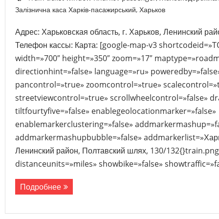
Залізнична каса Харків-пасажирський
,
Харьков
Адрес: Харьковская область, г. Харьков, Ленинский ра
Телефон кассы: Карта: [google-map-v3 shortcodeid=
width=»700″ height=»350″ zoom=»17″ maptype=»roadm
directionhint=»false» language=»ru» poweredby=»fals
pancontrol=»true» zoomcontrol=»true» scalecontrol=»
streetviewcontrol=»true» scrollwheelcontrol=»false» d
tiltfourtyfive=»false» enablegeolocationmarker=»false»
enablemarkerclustering=»false» addmarkermashup=»f
addmarkermashupbubble=»false» addmarkerlist=»Харьк
Ленинский район, Полтавский шлях, 130/132{}train.pn
distanceunits=»miles» showbike=»false» showtraffic=»
Подробнее