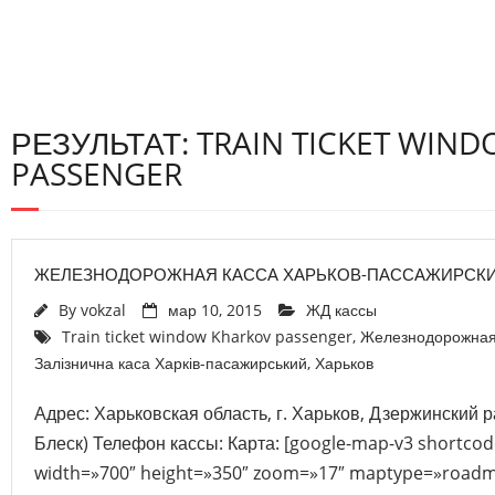
РЕЗУЛЬТАТ: TRAIN TICKET WIN
PASSENGER
ЖЕЛЕЗНОДОРОЖНАЯ КАССА ХАРЬКОВ-ПАССАЖИРСК
By
vokzal
мар 10, 2015
ЖД кассы
Train ticket window Kharkov passenger
,
Железнодорожная 
Залізнична каса Харків-пасажирський
,
Харьков
Адрес: Харьковская область, г. Харьков, Дзержинский ра
Блеск) Телефон кассы: Карта: [google-map-v3 short
width=»700″ height=»350″ zoom=»17″ maptype=»roadm