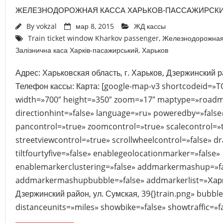
ЖЕЛЕЗНОДОРОЖНАЯ КАССА ХАРЬКОВ-ПАССАЖИРСК
By
vokzal
мар 8, 2015
ЖД кассы
Train ticket window Kharkov passenger
,
Железнодорожная 
Залізнична каса Харків-пасажирський
,
Харьков
Адрес: Харьковская область, г. Харьков, Дзержинский р
Телефон кассы: Карта: [google-map-v3 shortcodeid=
width=»700″ height=»350″ zoom=»17″ maptype=»roadm
directionhint=»false» language=»ru» poweredby=»fals
pancontrol=»true» zoomcontrol=»true» scalecontrol=»
streetviewcontrol=»true» scrollwheelcontrol=»false» d
tiltfourtyfive=»false» enablegeolocationmarker=»false»
enablemarkerclustering=»false» addmarkermashup=»f
addmarkermashupbubble=»false» addmarkerlist=»Харьк
Дзержинский район, ул. Сумская, 39{}train.png» bubb
distanceunits=»miles» showbike=»false» showtraffic=»