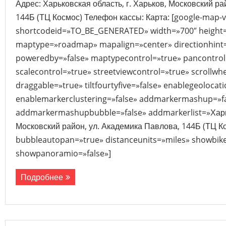
Адрес: Харьковская область, г. Харьков, Московский ра
144Б (ТЦ Космос) Телефон кассы: Карта: [google-map-
shortcodeid=»TO_BE_GENERATED» width=»700″ height
maptype=»roadmap» mapalign=»center» directionhint=
poweredby=»false» maptypecontrol=»true» pancontrol
scalecontrol=»true» streetviewcontrol=»true» scrollwhe
draggable=»true» tiltfourtyfive=»false» enablegeolocat
enablemarkerclustering=»false» addmarkermashup=»f
addmarkermashupbubble=»false» addmarkerlist=»Харьк
Московский район, ул. Академика Павлова, 144Б (ТЦ Ко
bubbleautopan=»true» distanceunits=»miles» showbike=
showpanoramio=»false»]
Подробнее