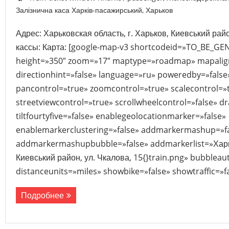
Залізнична каса Харків-пасажирський
,
Харьков
Адрес: Харьковская область, г. Харьков, Киевський рай
кассы: Карта: [google-map-v3 shortcodeid=»TO_BE_GE
height=»350″ zoom=»17″ maptype=»roadmap» mapalig
directionhint=»false» language=»ru» poweredby=»fals
pancontrol=»true» zoomcontrol=»true» scalecontrol=»
streetviewcontrol=»true» scrollwheelcontrol=»false» d
tiltfourtyfive=»false» enablegeolocationmarker=»false»
enablemarkerclustering=»false» addmarkermashup=»f
addmarkermashupbubble=»false» addmarkerlist=»Харьк
Киевський район, ул. Чкалова, 15{}train.png» bubblea
distanceunits=»miles» showbike=»false» showtraffic=»
Подробнее