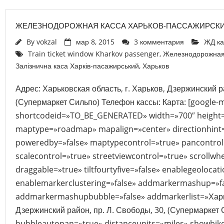
ЖЕЛЕЗНОДОРОЖНАЯ КАССА ХАРЬКОВ-ПАССАЖИРСК
By
vokzal
мар 8, 2015
3 комментария
ЖД ка
Train ticket window Kharkov passenger
,
Железнодорожная 
Залізнична каса Харків-пасажирський
,
Харьков
Адрес: Харьковская область, г. Харьков, Дзержинский р
(Супермаркет Сильпо) Телефон кассы: Карта: [google-
shortcodeid=»TO_BE_GENERATED» width=»700″ height
maptype=»roadmap» mapalign=»center» directionhint=
poweredby=»false» maptypecontrol=»true» pancontrol
scalecontrol=»true» streetviewcontrol=»true» scrollwhe
draggable=»true» tiltfourtyfive=»false» enablegeolocat
enablemarkerclustering=»false» addmarkermashup=»f
addmarkermashupbubble=»false» addmarkerlist=»Харьк
Дзержинский район, пр. Л. Свободы, 30, (Супермаркет 
bubbleautopan=»true» distanceunits=»miles» showbike=