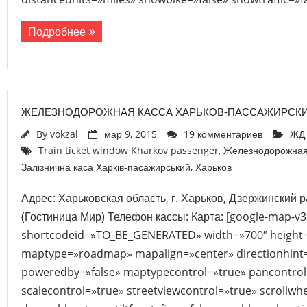
Подробнее
ЖЕЛЕЗНОДОРОЖНАЯ КАССА ХАРЬКОВ-ПАССАЖИРСК
By
vokzal
мар 9, 2015
19 комментариев
ЖД 
Train ticket window Kharkov passenger
,
Железнодорожная 
Залізнична каса Харків-пасажирський
,
Харьков
Адрес: Харьковская область, г. Харьков, Дзержинский ра
(Гостиница Мир) Телефон кассы: Карта: [google-map-v3
shortcodeid=»TO_BE_GENERATED» width=»700″ height
maptype=»roadmap» mapalign=»center» directionhint=
poweredby=»false» maptypecontrol=»true» pancontrol
scalecontrol=»true» streetviewcontrol=»true» scrollwhe