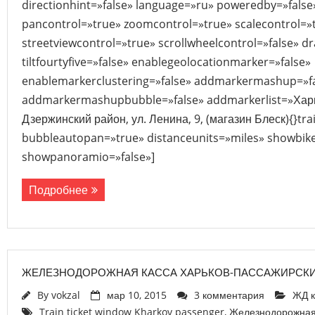
directionhint=»false» language=»ru» poweredby=»fals
pancontrol=»true» zoomcontrol=»true» scalecontrol=»
streetviewcontrol=»true» scrollwheelcontrol=»false» d
tiltfourtyfive=»false» enablegeolocationmarker=»false»
enablemarkerclustering=»false» addmarkermashup=»f
addmarkermashupbubble=»false» addmarkerlist=»Харьк
Дзержинский район, ул. Ленина, 9, (магазин Блеск){}tra
bubbleautopan=»true» distanceunits=»miles» showbike=
showpanoramio=»false»]
Подробнее
ЖЕЛЕЗНОДОРОЖНАЯ КАССА ХАРЬКОВ-ПАССАЖИРСК
By
vokzal
мар 10, 2015
3 комментария
ЖД к
Train ticket window Kharkov passenger
,
Железнодорожная 