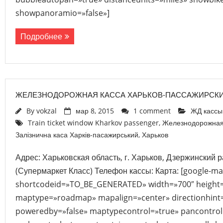
showpanoramio=»false»]
Подробнее
ЖЕЛЕЗНОДОРОЖНАЯ КАССА ХАРЬКОВ-ПАССАЖИРСК
By
vokzal
мар 8, 2015
1 comment
ЖД кассы
Train ticket window Kharkov passenger
,
Железнодорожная 
Залізнична каса Харків-пасажирський
,
Харьков
Адрес: Харьковская область, г. Харьков, Дзержинский р
(Супермаркет Класс) Телефон кассы: Карта: [google-ma
shortcodeid=»TO_BE_GENERATED» width=»700″ height
maptype=»roadmap» mapalign=»center» directionhint=
poweredby=»false» maptypecontrol=»true» pancontrol