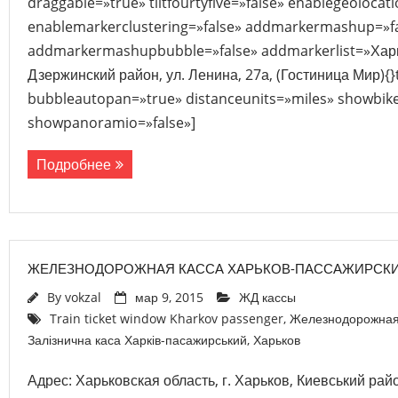
draggable=»true» tiltfourtyfive=»false» enablegeolocat
enablemarkerclustering=»false» addmarkermashup=»f
addmarkermashupbubble=»false» addmarkerlist=»Харьк
Дзержинский район, ул. Ленина, 27а, (Гостиница Мир){}
bubbleautopan=»true» distanceunits=»miles» showbike=
showpanoramio=»false»]
Подробнее
ЖЕЛЕЗНОДОРОЖНАЯ КАССА ХАРЬКОВ-ПАССАЖИРСК
By
vokzal
мар 9, 2015
ЖД кассы
Train ticket window Kharkov passenger
,
Железнодорожная 
Залізнична каса Харків-пасажирський
,
Харьков
Адрес: Харьковская область, г. Харьков, Киевський рай