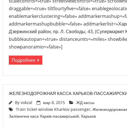
scalecontrol=»true» streetviewcontrol=»true» scrollwhe
draggable=»true» tiltfourtyfive=»false» enablegeolocat
enablemarkerclustering=»false» addmarkermashup=»f
addmarkermashupbubble=»false» addmarkerlist=»Харьк
Дзержинский район, пр. Л. Свободы, 43, (Супермаркет К
bubbleautopan=»true» distanceunits=»miles» showbike=
showpanoramio=»false»]
Подробнее
ЖЕЛЕЗНОДОРОЖНАЯ КАССА ХАРЬКОВ-ПАССАЖИРСК
By
vokzal
мар 8, 2015
ЖД кассы
Train ticket window Kharkov passenger
,
Железнодорожная 
Залізнична каса Харків-пасажирський
,
Харьков