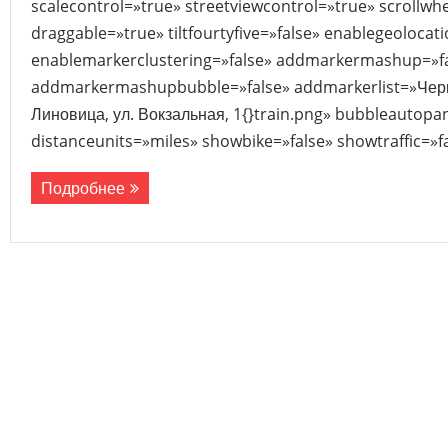
scalecontrol=»true» streetviewcontrol=»true» scrollwhe
draggable=»true» tiltfourtyfive=»false» enablegeolocat
enablemarkerclustering=»false» addmarkermashup=»f
addmarkermashupbubble=»false» addmarkerlist=»Черни
Линовица, ул. Вокзальная, 1{}train.png» bubbleautopa
distanceunits=»miles» showbike=»false» showtraffic=»
Подробнее