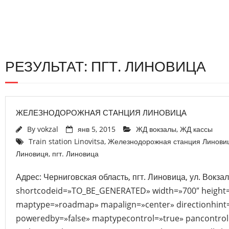
РЕЗУЛЬТАТ: ПГТ. ЛИНОВИЦА
ЖЕЛЕЗНОДОРОЖНАЯ СТАНЦИЯ ЛИНОВИЦА
By
vokzal
янв 5, 2015
ЖД вокзалы
,
ЖД кассы
Train station Linovitsa
,
Железнодорожная станция Линови
Линовиця
,
пгт. Линовица
Адрес: Черниговская область, пгт. Линовица, ул. Вокза
shortcodeid=»TO_BE_GENERATED» width=»700″ height
maptype=»roadmap» mapalign=»center» directionhint=
poweredby=»false» maptypecontrol=»true» pancontrol