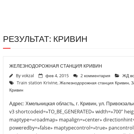
РЕЗУЛЬТАТ: КРИВИН
ЖЕЛЕЗНОДОРОЖНАЯ СТАНЦИЯ КРИВИН
By
vokzal
фев 4, 2015
2 комментария
ЖД в
Train station Krivine
,
Железнодорожная станция Кривин
,
З
Кривин
Адрес: Хмельницкая область, г. Кривин, ул. Привокзаль
v3 shortcodeid=»TO_BE_GENERATED» width=»700″ heig
maptype=»roadmap» mapalign=»center» directionhint=
poweredby=»false» maptypecontrol=»true» pancontrol