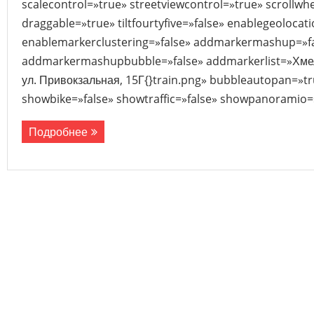
scalecontrol=»true» streetviewcontrol=»true» scrollwhe
draggable=»true» tiltfourtyfive=»false» enablegeolocat
enablemarkerclustering=»false» addmarkermashup=»f
addmarkermashupbubble=»false» addmarkerlist=»Хмель
ул. Привокзальная, 15Г{}train.png» bubbleautopan=»tr
showbike=»false» showtraffic=»false» showpanoramio=»
Подробнее